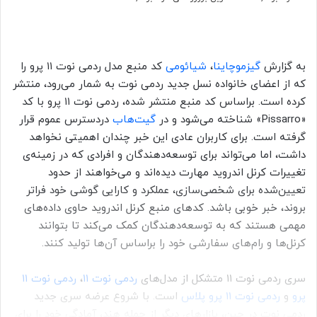
به گزارش
گیزموچاینا
،
شیائومی
کد منبع مدل ردمی نوت ۱۱ پرو را
که از اعضای خانواده نسل جدید ردمی نوت به شمار می‌رود، منتشر
کرده است. براساس کد منبع منتشر شده، ردمی نوت ۱۱ پرو با کد
«Pissarro» شناخته می‌شود و در
گیت‌هاب
دردسترس عموم قرار
گرفته است. برای کاربران عادی این خبر چندان اهمیتی نخواهد
داشت، اما می‌تواند برای توسعه‌دهندگان و افرادی که در زمینه‌ی
تغییرات کرنل اندروید مهارت دیده‌اند و می‌خواهند از حدود
تعیین‌شده برای شخصی‌سازی، عملکرد و کارایی گوشی خود فراتر
بروند، خبر خوبی باشد. کدهای منبع کرنل اندروید حاوی داده‌های
مهمی هستند که به توسعه‌دهندگان کمک می‌کند تا بتوانند
کرنل‌ها و رام‌های سفارشی خود را براساس آن‌ها تولید کنند.
سری ردمی نوت ۱۱ متشکل از مدل‌های
ردمی نوت ۱۱
،
ردمی نوت ۱۱
پرو
و
ردمی نوت ۱۱ پرو پلاس
است. با شروع عرضه سری جدید
ردمی نوت در چین، بازارهای دیگر از جمله هند، آمادگی خود را برای