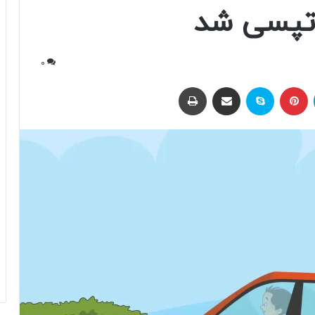
تپسی شد
0
لینکداین
پینتریست
اسکایپ
اشتراک با ایمیل
چاپ