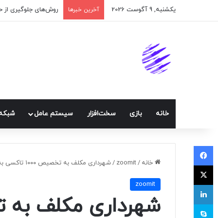
یکشنبه, 9 آگوست 2026
اپلیکیشن پیام‌رسان ا
آخرین خبرها
خانه
بازی
سخت‌افزار
سيستم عامل
شبكه 
فیسبوک
خانه
/
zoomit
/
شهرداری مکلف به تخصیص ۱۰۰۰ تاکسی به سرویس مدرسه تپسی شد
ایکس
zoomit
لینکداین
اسکایپ