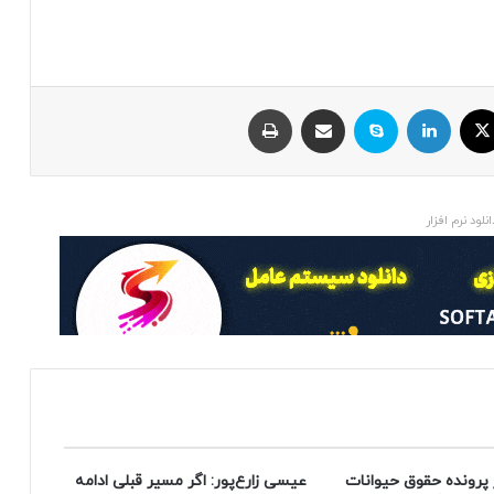
ایکس
لینکداین
اسکایپ
اشتراک با ایمیل
چاپ
انلود نرم افزار
 پرونده حقوق حیوانات
عیسی زارع‌پور: اگر مسیر قبلی ادامه