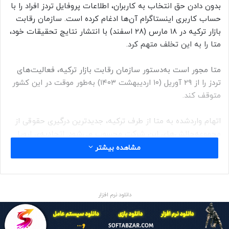
بدون دادن حق انتخاب به کاربران، اطلاعات پروفایل تردز افراد را با
حساب کاربری اینستاگرام آن‌ها ادغام کرده است. سازمان رقابت
بازار ترکیه در ۱۸ مارس (۲۸ اسفند) با انتشار نتایج تحقیقات خود،
متا را به این تخلف متهم کرد.
متا مجور است به‌دستور سازمان رقابت بازار ترکیه، فعالیت‌های
تردز را از ۲۹ آوریل (۱۰ اردیبهشت ۱۴۰۳) به‌طور موقت در این کشور
متوقف کند.
اتهام واردشده به متا از طرف ترکیه، جدیدترین درگیری حقوقی از
مجموعه‌چالش‌های این شرکت محسوب می‌شود. اتحادیه‌ی اروپا
قبلاً متا را به‌دلیل نقض قوانین GDPR در واتساپ، ۲۶۷ میلیون دلار
مشاهده بیشتر
جریمه کرده بود.
ترکیه در سال ۲۰۲۲ به‌دلیل ادغام داده‌های کاربران فیسبوک،
دانلود نرم افزار
اینستاگرام و واتساپ، جریمه‌ای ۱۸٫۶ میلیون دلاری برای متا در نظر
گرفت. سازمان رقابت بازار ترکیه در ژانویه‌ی سال ۲۰۲۴ (دی و
بهمن ۱۴۰۲) اعلام کرد متا در صورت رعایت‌نکردن دستور قبلی،