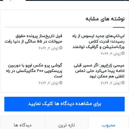
روزانه ۱۶۰ هزار دلار جریمه خواهد شد.
نوشته های مشابه
مقامات ترکیه باور دارند پیامِ اطلاع‌رسانی‌ای که متا درباره
شیوه‌های اشتراک‌گذاری داده‌ها به کاربران ارسال کرده، ناکافی و
فاقد شفافیت است.
لپ‌تاپ‌های جدید ایسوس از راه
فیل تاریخ‌ساز پرونده حقوق
رسیدند؛ قدرت کلاس
حیوانات در ۵۵ سالگی از دنیا رفت
ورک‌استیشن و گرافیک توانمند
وضعیت کنونی متا و روش عملکرد تردز باعث شد غول رسانه‌های
ژوئن 2, 2026
ژوئن 2, 2026
اجتماعی حداقل به‌طور موقت و تا زمان انجام مذاکرات و
حل‌وفصل‌های قانونی مشکلات، تردز را در ترکیه تعطیل کند.
عیسی زارع‌پور: اگر مسیر قبلی
گوشی پرو مکس اوپو با دوربین
ادامه پیدا می‌کرد حتی تماس
پریسکوپی ۲۰۰ مگاپیکسلی در راه
متا با انتشار بیانیه‌ای مطبوعاتی گفت: «ما با دستور تعطیلی
تلفنی هم ممکن نبود
است
موقت مخالفیم و باور داریم عملکردمان با همه‌ی الزامات قانونی
ژوئن 2, 2026
ژوئن 2, 2026
ترکیه مطابقت دارد و به این حکم اعتراض خواهیم کرد. دستور
سازمان رقابت بازار ترکیه چاره‌ای جز تعطیلی موقت تردز در این
برای مشاهده دیدگاه ها کلیک نمایید
کشور باقی نمی‌گذارد. ما همچنان به تعامل سازنده با ترکیه ادامه
خواهیم داد و امیدواریم به‌زودی تردز را دوباره برای مردم این کشور
در دسترس قرار دهیم.»
محبوب
تازه ترین
دیدگاه ها