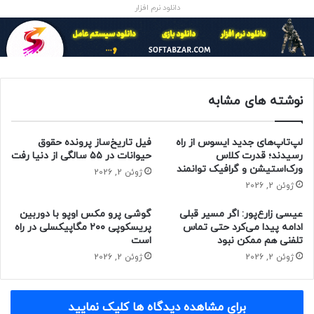
دانلود نرم افزار
چیپ اپل کاهش دهند، همچنان عملکرد تک‌هسته‌ای ضعیف‌تری
نسبت به رقیب خود دارند.
طبق اعلام افشاگر مطرح چینی Digital Chat Station، اسنپدراگون
۸ الیت نسل ۲ و دیمنسیتی ۹۵۰۰ از SME پشتیبانی خواهند کرد.
نوشته های مشابه
این مجموعه دستورالعمل‌ها به پردازنده‌ها امکان می‌دهد وظایف
پیچیده را به شکل بهینه‌تری پردازش کند و در نتیجه عملکرد
تک‌هسته‌ای را به‌میزان قابل‌ توجهی بهبود دهد.
لپ‌تاپ‌های جدید ایسوس از راه
فیل تاریخ‌ساز پرونده حقوق
رسیدند؛ قدرت کلاس
حیوانات در ۵۵ سالگی از دنیا رفت
ورک‌استیشن و گرافیک توانمند
ژوئن 2, 2026
ژوئن 2, 2026
عیسی زارع‌پور: اگر مسیر قبلی
گوشی پرو مکس اوپو با دوربین
ادامه پیدا می‌کرد حتی تماس
پریسکوپی ۲۰۰ مگاپیکسلی در راه
تلفنی هم ممکن نبود
است
ژوئن 2, 2026
ژوئن 2, 2026
برای مشاهده دیدگاه ها کلیک نمایید