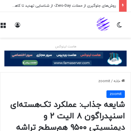
روش‌های جلوگیری از حملات Zero-Day؛ از شناسایی تهدید تا کاهش ریسک
تغییر پوسته
ورود
هاست لینوکس
خانه
/
zoomit
zoomit
شایعه جذاب: عملکرد تک‌هسته‌ای
اسنپدراگون ۸ الیت ۲ و
دیمنسیتی ۹۵۰۰ هم‌سطح تراشه