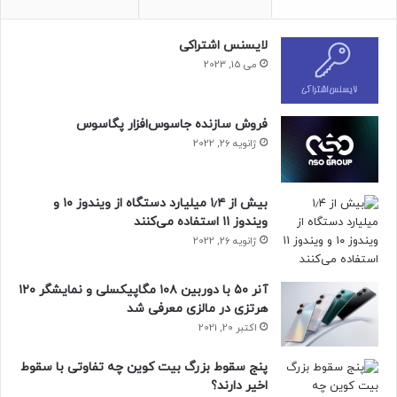
در رابط‌کاربری، مطمئناً جایگزین macOS یا هر مدل مک موجود یا
آينده نخواهد شد، اما به دارندگان آیپد پرو M2 اجازه می‌دهد تا از
لایسنس اشتراکی
تمام قدرت پردازشی این دستگاه استفاده کنند.
می 15, 2023
به‌هرحال اپل می‌تواند کار روی نسخه‌ی اصلاح‌شده‌ی macOS را
فروش سازنده جاسوس‌افزار پگاسوس
به‌طور کلی کنار بگذارد، زیرا هنوز تأییدیه‌ی رسمی درمورد این اقدام
ژانویه 26, 2022
دردسترس نیست.
مجله خبری نیوزلن
بیش از ۱٫۴ میلیارد دستگاه از ویندوز ۱۰ و
ویندوز ۱۱ استفاده می‌کنند
ژانویه 26, 2022
آنر ۵۰ با دوربین ۱۰۸ مگاپیکسلی و نمایشگر ۱۲۰
هرتزی در مالزی معرفی شد
اکتبر 20, 2021
پنج سقوط بزرگ بیت کوین چه تفاوتی با سقوط
اخیر دارند؟