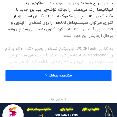
بسیار سریع هستند و دربرخی موارد حتی عملکردی بهتر از
لپ‌‌تاپ‌ها ارائه می‌دهند. ازآنجاکه تراشه‌ی آیپد پرو جدید با
مک‌بوک پرو ۱۳ اینچی و مک‌بوک ایر ۲۰۲۲ یکسان است، ازنظر
تئوری می‌توان سیستم‌عامل macOS را روی نسخه‌ی ۱۱ اینچی و
۱۲٫۹ اینچی آیپد پرو ۲۰۲۲ اجرا کرد. اکنون به‌نظر می‌رسد اپل واقعاً
درحال آزمایش این مورد است.
به گزارش WCCFTech، اپل درکنار نسخه‌ی بعدی macOS که با نام
رمز Mendocino شناخته می‌شود، احتمالاً از نسخه‌ی ساده‌تر این
سیستم‌عامل برای آیپد پرو M2 رونمایی خواهد کرد. نکته‌ی جالب
این است که این شایعه به اجرای نسخه‌ی سبک‌شده‌ی macOS
روی آیپد پرو M1 هیچ اشاره‌ای نمی‌کند.
مشاهده بیشتر
دانلود نرم افزار
مقاله‌ی مرتبط:
سیستم عامل macOS Ventura احتمالاً هم‌زمان با iPadOS