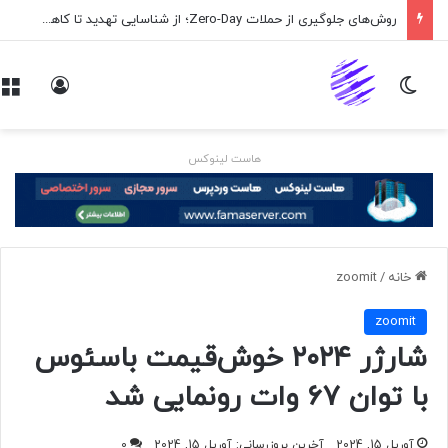
روش‌های جلوگیری از حملات Zero-Day؛ از شناسایی تهدید تا کاهش ریسک
تغییر پوسته
ورود
هاست لینوکس
خانه
/
zoomit
zoomit
شارژر ۲۰۲۴ خوش‌قیمت باسئوس
با توان ۶۷ وات رونمایی شد
آوریل 15, 2024
آخرین بروزرسانی: آوریل 15, 2024
0