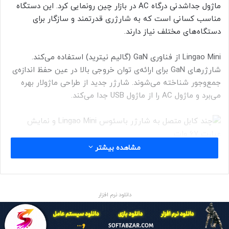
ماژول جداشدنی درگاه AC در بازار چین رونمایی کرد. این دستگاه
مناسب کسانی است که به شارژری قدرتمند و سازگار برای
دستگاه‌های مختلف نیاز دارند.
Lingao Mini از فناوری GaN (گالیم نیترید) استفاده می‌کند.
شارژرهای GaN برای ارائه‌ی توان خروجی بالا در عین حفظ اندازه‌ی
جمع‌وجور شناخته می‌شوند. شارژر جدید از طراحی ماژولار بهره
می‌برد و ماژول AC را از ماژول USB جدا می‌کند.
مشاهده بیشتر
ماژول AC با کابل ۱٫۵ متری همراه است که انعطاف‌پذیری بسیاری
دانلود نرم افزار
دارد. ماژول USB شامل سه درگاه USB-C و یک درگاه USB-A
می‌شود که به کاربر امکان می‌دهد تا چهار دستگاه را هم‌زمان
شارژ کند.