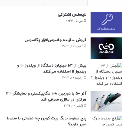
Lingao Mini در چهار رنگ مشکی، سفید، آبی و بنفش در‌دسترس
لایسنس اشتراکی
قرار می‌گیرد. این دستگاه ۲٬۵۰۰ وات ظرفیت بار دارد و برای شارژ
می 15, 2023
دستگاه‌های مختلف از‌جمله لپ‌تاپ، گوشی‌های هوشمند، تبلت‌ها،
و انرژی‌بخشیدن به کتری برقی و یخچال مناسب است. قیمت
شارژر جدید باسئوس حدود ۲۸ دلار است.
فروش سازنده جاسوس‌افزار پگاسوس
ژانویه 26, 2022
حتما بخوانید :
هوش مصنوعی آیفون در ابتدا از اینترنت
بی‌نیاز خواهد بود
بیش از ۱٫۴ میلیارد دستگاه از ویندوز ۱۰ و
منبع : زومیت
ویندوز ۱۱ استفاده می‌کنند
ژانویه 26, 2022
فناوری
لوازم جانبی
آنر ۵۰ با دوربین ۱۰۸ مگاپیکسلی و نمایشگر ۱۲۰
هرتزی در مالزی معرفی شد
اکتبر 20, 2021
پنج سقوط بزرگ بیت کوین چه تفاوتی با سقوط
اخیر دارند؟