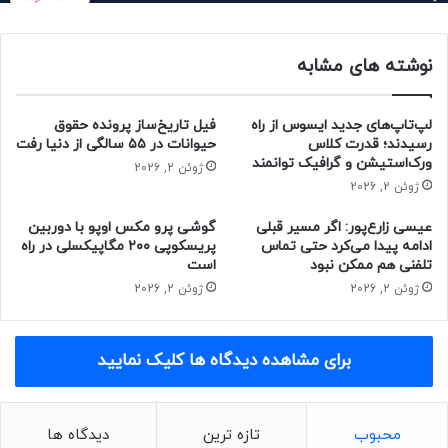
براساس اطلاعات به‌دست‌آمده، Informatica به سومین یا احتمالاً
دومین خرید بزرگ سیلزفورس در میان ۱۱۷ خرید این شرکت تبدیل
نوشته های مشابه
خواهد شد. بزرگ‌ترین خرید سیلزفورس تصاحب پلتفرم ارتباطات
تجاری اسلک به‌ارزش تقریبی ۲۷ میلیارد دلار بود که در سال ۲۰۲۱
انجام شد. با نهایی‌شدن معامله‌ی Informatica، این مبلغ با خرید
لپ‌تاپ‌های جدید ایسوس از راه
فیل تاریخ‌ساز پرونده حقوق
۱۴ میلیارد دلاری Tableau Software Inc در سال ۲۰۱۹ برابری
رسیدند؛ قدرت کلاس
حیوانات در ۵۵ سالگی از دنیا رفت
ورک‌استیشن و گرافیک توانمند
خواهد کرد.
ژوئن 2, 2026
ژوئن 2, 2026
حتما بخوانید :
گلوگاه به فیبر نوری مبین‌نت متصل شد
عیسی زارع‌پور: اگر مسیر قبلی
گوشی پرو مکس اوپو با دوربین
ادامه پیدا می‌کرد حتی تماس
پریسکوپی ۲۰۰ مگاپیکسلی در راه
منبع : زومیت
تلفنی هم ممکن نبود
است
ژوئن 2, 2026
ژوئن 2, 2026
فناوری
کسب و کار
برای مشاهده دیدگاه ها کلیک نمایید
محبوب
تازه ترین
دیدگاه ها