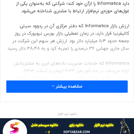
دارد Informatica را ازآنِ خود کند؛ شرکتی که به‌عنوان یکی از
غول‌های حوزه‌ی نرم‌افزار ارتباط با مشتری شناخته می‌شود.
ارزش بازار Informatica که دفتر مرکزی آن در ردوود سیتی
کالیفرنیا قرار دارد، در زمان تعطیلی بازار بورس نیویورک در روز
جمعه حدود ۱۱٫۴ میلیارد دلار بود. ارزش هر سهم این شرکت در
سال جاری جهشی ۳۶ درصدی را تجربه کرد و به ۳۸٫۴۸ دلار رسید.
Informatica که خدمات مدیریت داده‌های ابری به مشتریانش
ارائه می‌دهد، در ماه فوریه‌ی ۲۰۲۴ (بهمن و اسفند ۱۴۰۲)
پیش‌بینی کرده بود که درآمد سال مالی‌اش حدود ۶ درصد افزایش
یابد و به ۱٫۷ میلیارد دلار برسد.
مشاهده بیشتر
سال گذشته پس‌ از فشار سهام‌داران فعال برای مدیریت کارآمدتر،
سیلزفورس هزینه‌ها را کاهش و سودآوری را بهبود داد. این شرکت
دانلود نرم افزار
اکنون تمرکز خود را بر رشد فروش معطوف کند و برای دستیابی به
هدف خود، سعی می‌کند هزینه‌های بخش نرم‌افزار را کاهش دهد.