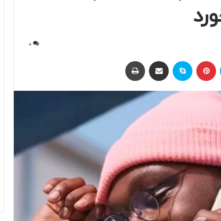
ورد
0
لینکداین
پینتریست
اسکایپ
اشتراک با ایمیل
چاپ