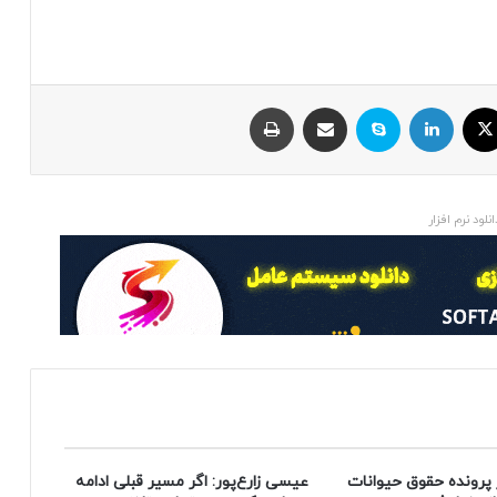
ایکس
لینکداین
اسکایپ
اشتراک با ایمیل
چاپ
انلود نرم افزار
 پرونده حقوق حیوانات
عیسی زارع‌پور: اگر مسیر قبلی ادامه