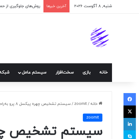
شنبه, 8 آگوست 2026
اپلیکیشن پیام‌رسان ایک
آخرین خبرها
خانه
بازی
سخت‌افزار
سيستم عامل
شبكه 
فیسبوک
خانه
/
zoomit
/
سیستم تشخیص چهره پیکسل ۸ پرو به‌راحتی فریب می‌خورد
ایکس
zoomit
لینکداین
اسکایپ