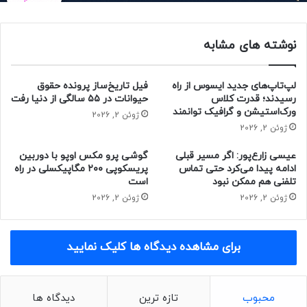
کلروفلوئوروکربن‌ها در جوامع بین‌المللی ممنوع شد و ازون در طول
زمان بهبود یافت.
نوشته های مشابه
حتما بخوانید :
آنر با مجیک Vs2، باریک‌ترین گوشی تاشدنی
جهان را باریک‌تر می‌کند
لپ‌تاپ‌های جدید ایسوس از راه
فیل تاریخ‌ساز پرونده حقوق
رسیدند؛ قدرت کلاس
حیوانات در ۵۵ سالگی از دنیا رفت
منبع : زومیت
ورک‌استیشن و گرافیک توانمند
ژوئن 2, 2026
ژوئن 2, 2026
انرژی و محیط زیست
علمی
عیسی زارع‌پور: اگر مسیر قبلی
گوشی پرو مکس اوپو با دوربین
ادامه پیدا می‌کرد حتی تماس
پریسکوپی ۲۰۰ مگاپیکسلی در راه
تلفنی هم ممکن نبود
است
ژوئن 2, 2026
ژوئن 2, 2026
برای مشاهده دیدگاه ها کلیک نمایید
محبوب
تازه ترین
دیدگاه ها