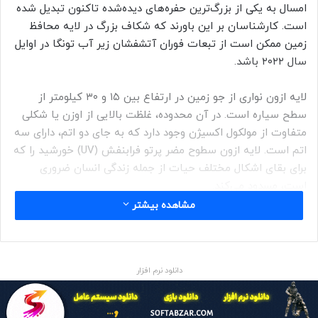
امسال به یکی از بزرگ‌ترین حفره‌های دیده‌شده تاکنون تبدیل شده
است. کارشناسان بر این باورند که شکاف بزرگ در لایه محافظ
زمین ممکن است از تبعات فوران آتشفشان زیر آب تونگا در اوایل
سال ۲۰۲۲ باشد.
لایه ازون نواری از جو زمین در ارتفاع بین ۱۵ و ۳۰ کیلومتر از
سطح سیاره است. در آن محدوده، غلظت بالایی از اوزن یا شکلی
متفاوت از مولکول اکسیژن وجود دارد که به جای دو اتم، دارای سه
اتم است. لایه ازون سطوح مضر پرتو فرابنفش (UV) خورشید را که
برای بقای اشکال مختلف حیات از جمله زندگی انسان ضروری
است، مسدود می‌کند.
مشاهده بیشتر
در سال ۱۹۸۵، محققان در لایه ازون حفره‌های بزرگی را کشف کردند
که بالای مناطق قطبی زمین ظاهر شده بودند. همچنین،
کلروفلوئوروکربن‌ها (CFCs)، ماده شیمیایی رایج که در آن زمان در
دانلود نرم افزار
قوطی‌های افشانه‌ای، مواد بسته‌بندی و یخچال‌ها استفاده می‌شد،
با ازون موجود در جو زمین واکنش نشان می‌داد و به کاهش سطح
این لایه در جو می‌انجامید. به همین دلیل، در سال ۱۹۸۹ استفاده از