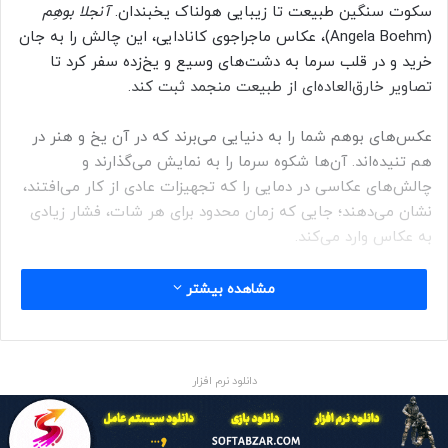
سکوت سنگین طبیعت تا زیبایی هولناک یخبندان.
آنجلا بوهِم
(Angela Boehm)، عکاس ماجراجوی کانادایی، این چالش را به جان
خرید و در قلب سرما به دشت‌های وسیع و یخ‌زده سفر کرد تا
تصاویر خارق‌العاده‌ای از طبیعت منجمد ثبت کند.
عکس‌های بوهم شما را به دنیایی می‌برند که در آن یخ و هنر در
هم تنیده‌اند. آن‌ها شکوه سرما را به نمایش می‌گذارند و
چالش‌های عکاسی در دمایی را که تجهیزات عادی از کار می‌افتند،
نشان می‌دهند؛ جایی که زمان محدود برای هر شات، فشار زیادی
به عکاس وارد می‌کند.
برای تماشای تصاویری که احساس سرمای تند زمستان و زیبایی
مشاهده بیشتر
وهم‌آلود دشت‌های سفیدپوش را به مخاطب القا می‌کنند،
آماده‌اید؟
حتما بخوانید :
کلاهبرداری‌های جدید با ترفند رفع فیلترینگ
دانلود نرم افزار
منبع : زومیت