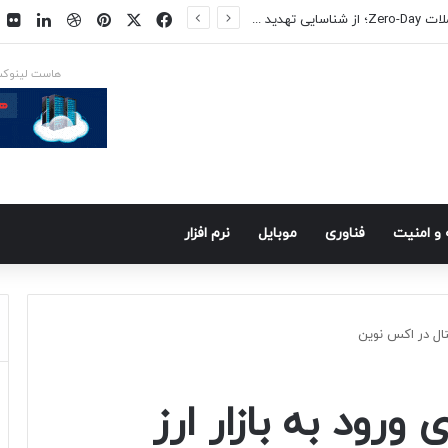
فیسبوک
ایکس
پینتریست
دریبببل
لینکد
ت
س در راه است
هاست لینوک
و امنيت
فناوری
موبايل
نرم افزار
یتال در اکس نوین
 ورود به بازار ارز