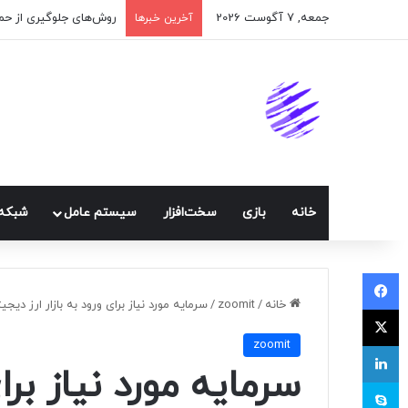
جمعه, 7 آگوست 2026
اپلیکیشن پیام‌رسان ایک
آخرین خبرها
خانه
بازی
سخت‌افزار
سيستم عامل
شبكه 
فیسبوک
خانه
/
zoomit
/
سرمایه مورد نیاز برای ورود به بازار ارز دیج
ایکس
zoomit
لینکداین
سرمایه مورد نیاز برای
اسکایپ