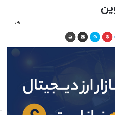
ین
0
لینکداین
پینتریست
اسکایپ
اشتراک با ایمیل
چاپ