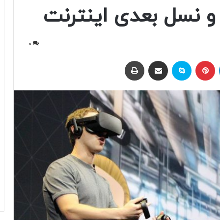
و نسل بعدی اینترنت
0
لینکداین
پینتریست
اسکایپ
اشتراک با ایمیل
چاپ