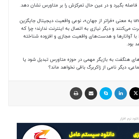
 فاصله بگیرد و در عین حال تمرکزش را بر متاورس نشان دهد.
متاورس (metaverse) ترکیب دو کلمه meta و universe به معنی «فراتر از جهان»‌، نوعی واقعیت دیجیتال جایگزین
 می‌کنند و دیگر نیازی به اتصال به اینترنت ندارند؛ چرا که
 با آواتارها و هدست‌های واقعیت مجازی و افزوده شناخته
 بود.
ری‌های هنگفت به بازیگر مهمی در حوزه متاورس تبدیل شود یا
عی، دیگر نامی از زاکربرگ باقی نخواهد ماند؟
ایکس
لینکداین
اسکایپ
اشتراک با ایمیل
چاپ
انلود نرم افزار