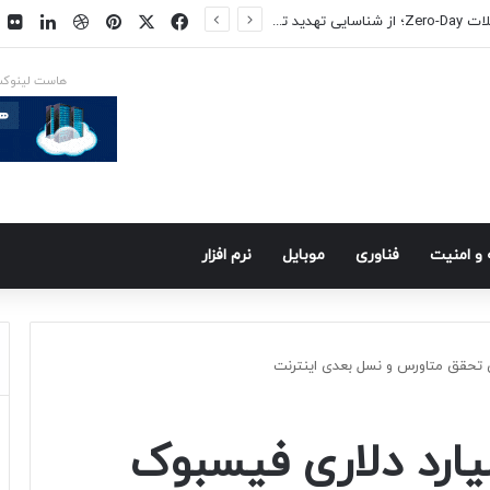
فیسبوک
ایکس
پینتریست
دریبببل
لینکد
ت
روش‌های جلوگیری از حملات Zero-Day؛ از شناسایی تهدید تا کاهش ریسک
هاست لینوک
و امنيت
فناوری
موبايل
نرم افزار
‌گذاری ۱۰ میلیارد دلاری فیسبوک