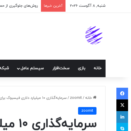
شنبه, 8 آگوست 2026
آخرین خبرها
خانه
بازی
سخت‌افزار
سيستم عامل
شبكه 
فیسبوک
خانه
/
zoomit
/
سرمایه‌گذاری ۱۰ میلیارد دلاری فیسبوک برای تحقق متاورس و نسل بعدی اینترنت
ایکس
zoomit
لینکداین
سرمایه
اسکایپ