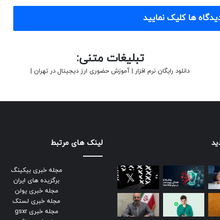
یدگاه ها کلیک نمایید
تبلیغات متنی:
دانلود رایگان نرم افزار
|
آموزش حضوری ارز دیجیتال در تهران
|
ید
لینک های مرتبط
مجله خبری بیکینگ
برگزیده های ایران
مجله خبری یولن
مجله خبری لستک
مجله خبری gsxr