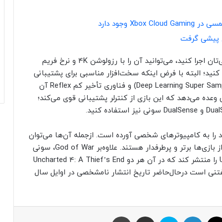
، اگر بازی مذکور را روی کامپیوتر شخصی‌تان اجرا کنید، می‌توانید آن را با رزولوشن 4K و نرخ فریم
 و نسبت تصویر فوق‌العاده عریض ۲۱:۹ بازی کنید؛ البته با فرض اینکه سخت‌افزار مناسبی برای پشتیبانی
از این ویژگی‌ها دارید. این بازی از DLSS انویدیا (Deep Learning Super Sampling) و فناوری تأخیر کم Reflex آن
 وعده می‌دهد که این بازی از کنترلر پشتیبانی قوی می‌کند؛
را به کامپیوتر‌های شخصی آورده است. ازجمله آن‌ها می‌توان
ز بازی‌ها برتر و پرطرفدار هستند. علاوه‌بر
God of War، سونی
قصد دارد Uncharted: Legacy of Thieves Collection را منتشر کند که در آن هر دو Uncharted 4: A Thief’s End
تنی است در‌حال‌حاضر تاریخ انتشار نامشخصی در اوایل سال
ایکس
لینکداین
اسکایپ
اشتراک با ایمیل
چاپ