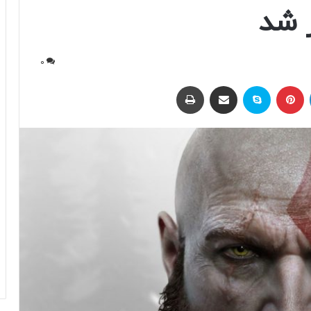
ز شد
0
لینکداین
پینتریست
اسکایپ
اشتراک با ایمیل
چاپ