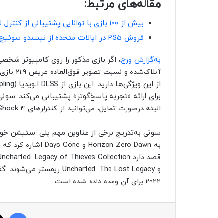
مقاله‌های مرتبط:
بیش از ۱۰۰ بازی با توانایی پشتیبانی از کنترل لمسی در Xbox Cloud Gaming وجود دارد
فروش PS5 در ایالات متحده از نینتندو سوئیچ پیشی گرفت
به‌گزارش ورج
آنلاک‌شده
برای ارائه «تجربه پاسخ‌گوتر» پشتیبانی می‌کند. سونی
البته درصورت تمایل، می‌توانید از کنترلرهای DualShock 4 و DualSense سونی نیز استفاده کنید.
سونی به‌تدریج برخی از عناوین مهم پلی استیشن خود 
به Horizon Zero Dawn و Days Gone
اشاره کرد که ا
و Uncharted: The Lost Legacy
ریمستر می‌شوند. گف
۲۰۲۲ برای آن وعده داده شده است.
فیسبوک