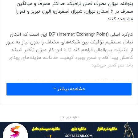
بتوانند میزان مصرف فعلی ترافیک، حداکثر مصرف و میانگین
مصرف در ۶ استان تهران، شیراز، اصفهان، البرز، تبریز و قم را
مشاهده کنند.
کارکرد اصلی IXP (Internet Exchangr Point) این است که امکان
تبادل مستقیم ترافیک بین شبکه‌های مختلف را بدون نیاز به عبور
از اینترنت بین‌المللی فراهم کند تا با این کار میزان تأخیر شبکه
کاهش پیدا کند و ضمن بهبود کیفیت خدمات، هزینه‌های پهنای
باند هم کمتر می‌شود.
سایت تهران IXP که پیش از این هم در دسترس کاربران قرار
داشت و مشاهده وضعیت تبادل داده ترافیک را به‌صورت لحظه‌ای
مشاهده بیشتر
فراهم می‌کرد، در بهمن ماه ۱۴۰۱، پس از بروز محدودیت‌های
اینترتنی از دسترس خارج شده بود.
دانلود نرم افزار
هرچند به نظر می‌رسید این از دسترس خارج شدن به‌دلیل بروز
محدودیت‌ها و اختلالات روی شبکه اینترنت ایجاد شده باشد اما
سهراب آغ‌بیات، معاون فنی مدیرعامل زیرساخت، پیش از این