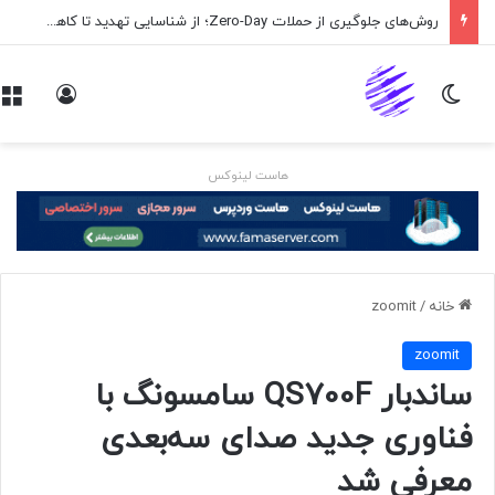
روش‌های جلوگیری از حملات Zero-Day؛ از شناسایی تهدید تا کاهش ریسک
تغییر پوسته
ورود
هاست لینوکس
خانه
/
zoomit
zoomit
ساندبار QS700F سامسونگ با
فناوری جدید صدای سه‌بعدی
معرفی شد