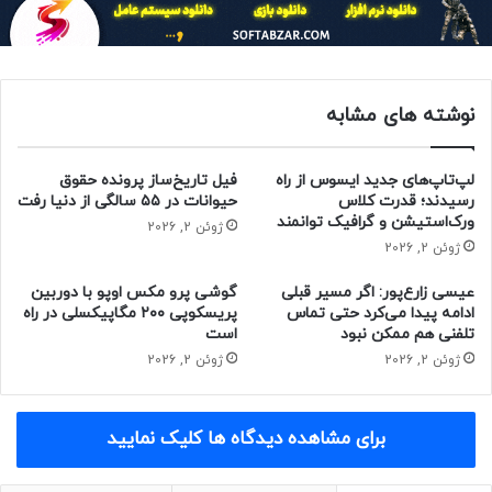
مدل پرچمدار ساندبار سامسونگ Q990F در سال ۲۰۲۵ به‌روزرسانی
شده است و با ساب‌ووفر کوچک‌تر و بهبود عملکرد صوتی وارد بازار
می‌شود. این محصول همچنان با طراحی زاویه‌دار و اسپیکرهای
نوشته های مشابه
عقب در قالب مجموعه‌ای کامل عرضه می‌شود و تجربه‌ی صوتی
فراگیر و واضح‌تری را فراهم می‌کند.
لپ‌تاپ‌های جدید ایسوس از راه
فیل تاریخ‌ساز پرونده حقوق
رسیدند؛ قدرت کلاس
حیوانات در ۵۵ سالگی از دنیا رفت
ورک‌استیشن و گرافیک توانمند
ژوئن 2, 2026
ژوئن 2, 2026
عیسی زارع‌پور: اگر مسیر قبلی
گوشی پرو مکس اوپو با دوربین
ادامه پیدا می‌کرد حتی تماس
پریسکوپی ۲۰۰ مگاپیکسلی در راه
تلفنی هم ممکن نبود
است
ژوئن 2, 2026
ژوئن 2, 2026
برای مشاهده دیدگاه ها کلیک نمایید