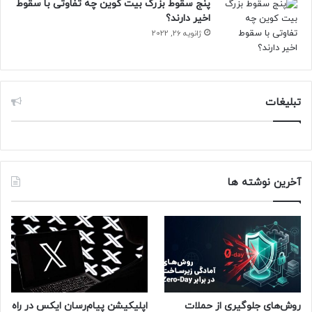
اسنپدراگون ۴ نسل ۲ رونمایی شد
پنج سقوط بزرگ بیت کوین چه تفاوتی با سقوط
اخیر دارند؟
منبع : زومیت
ژانویه 26, 2022
تبلیغات
آخرین نوشته ها
روش‌های جلوگیری از حملات
اپلیکیشن پیام‌رسان ایکس در راه