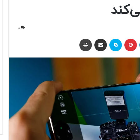
‌کند
0
لینکداین
پینتریست
اسکایپ
اشتراک با ایمیل
چاپ