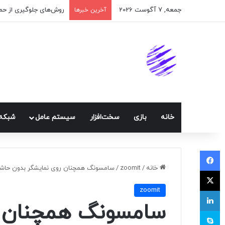
جمعه, 7 آگوست 2026
اپلیکیشن پیام‌رسان ایک
آخرین خبرها
خانه
بازی
سخت‌افزار
سيستم عامل
شبكه 
فیسبوک
خانه
/
zoomit
/
سامسونگ همچنان روی نمایشگر بدون حاشیه
ایکس
zoomit
لینکداین
سامسونگ همچنان ر
اسکایپ