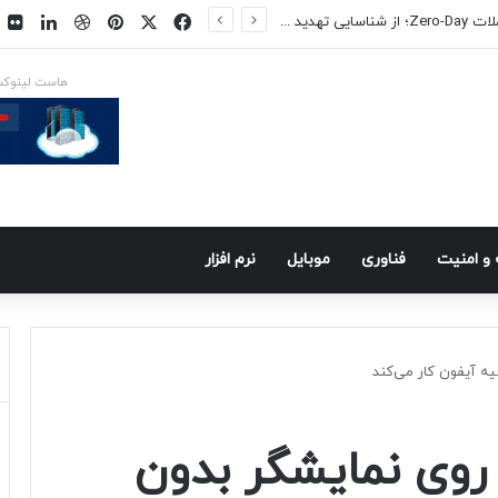
فیسبوک
ایکس
پینتریست
دریبببل
لینکد
ت
س در راه است
هاست لینوک
و امنيت
فناوری
موبايل
نرم افزار
 آیفون کار می‌کند
وی نمایشگر بدون