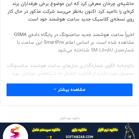
حاشیه‌ی چرخان معرفی کرد که این موضوع برخی طرفداران برند
کره‌ای را ناامید کرد. اکنون به‌نظر می‌رسد شرکت مذکور در حال کار
روی نسخه‌ی کلاسیک جدید ساعت هوشمند خود است.
اخیراً ساعت هوشمند جدید سامسونگ در پایگاه داده‌ی GSMA
مشاهده شده است. بر اساس اعلام SmartPrix این ساعت با
شماره‌مدل SM-L505U شناخته می‌شود.
باتوجه‌به الگوی شماره‌گذاری مدل‌های ساعت هوشمند سامسونگ،
محصول مورد اشاره از قابلیت اتصال به شبکه‌های موبایلی بهره
می‌برد و برای بازار ایالات‌ متحده طراحی شده است.
مشاهده بیشتر
ساعت هوشمند SM-L505U بازگشت نسخه‌ی کلاسیک به سری
گلکسی واچ را نشان می‌دهد و طبق اطلاعات پایگاه داده‌ی GSMA،
این محصول با نام گلکسی واچ ۸ کلاسیک عرضه خواهد شد.
دانلود نرم افزار
در گذشته نیز نسخه‌ی کلاسیک در سری گلکسی واچ ۴ و گلکسی
واچ ۶ وجود داشت؛ اما در سری گلکسی واچ ۵ این مدل با گلکسی