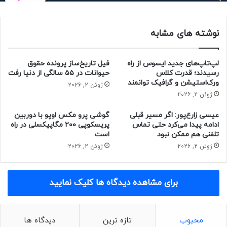
واچ ۵ پرو جایگزین شد. سامسونگ همچنین در سری گلکسی واچ
۷ از گلکسی واچ اولترا رونمایی کرد.
نوشته های مشابه
لپ‌تاپ‌های جدید ایسوس از راه
فیل تاریخ‌ساز پرونده حقوق
رسیدند؛ قدرت کلاس
حیوانات در ۵۵ سالگی از دنیا رفت
ورک‌استیشن و گرافیک توانمند
ژوئن 2, 2026
ژوئن 2, 2026
عیسی زارع‌پور: اگر مسیر قبلی
گوشی پرو مکس اوپو با دوربین
ادامه پیدا می‌کرد حتی تماس
پریسکوپی ۲۰۰ مگاپیکسلی در راه
تلفنی هم ممکن نبود
است
ژوئن 2, 2026
ژوئن 2, 2026
برای مشاهده دیدگاه ها کلیک نمایید
مقاله‌های مرتبط:
محبوب
تازه ترین
دیدگاه ها
هنوز مشخص نیست گلکسی واچ ۸ کلاسیک چه ویژگی‌های جدیدی