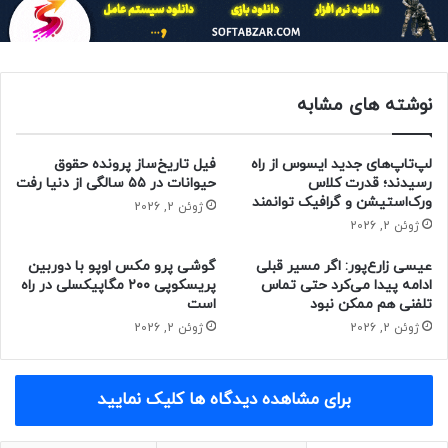
نوشته های مشابه
لپ‌تاپ‌های جدید ایسوس از راه
فیل تاریخ‌ساز پرونده حقوق
رسیدند؛ قدرت کلاس
حیوانات در ۵۵ سالگی از دنیا رفت
ورک‌استیشن و گرافیک توانمند
ژوئن 2, 2026
ژوئن 2, 2026
مقاله‌های مرتبط
این احتمال وجود دارد که سامسونگ به‌جای انتشار نسخه‌ی بتا
عیسی زارع‌پور: اگر مسیر قبلی
گوشی پرو مکس اوپو با دوربین
برای سری گلکسی S23 و گلکسی S22، نسخه‌ی نهایی One UI 7 را
ادامه پیدا می‌کرد حتی تماس
پریسکوپی ۲۰۰ مگاپیکسلی در راه
تلفنی هم ممکن نبود
است
در اوایل سال ۲۰۲۵ برای این گوشی‌ها منتشر کند.
ژوئن 2, 2026
ژوئن 2, 2026
حتما بخوانید :
کنفرانس سونی در نمایشگاه CES 2025 را
چگونه تماشا کنیم؟
برای مشاهده دیدگاه ها کلیک نمایید
منبع : زومیت