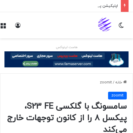
اپلیکیشن پیام‌رسان ایکس در راه است
تغییر پوسته
ورود
هاست لینوکس
خانه
/
zoomit
zoomit
سامسونگ با گلکسی S23 FE،
پیکسل ۸ را از کانون توجهات خارج
می‌کند