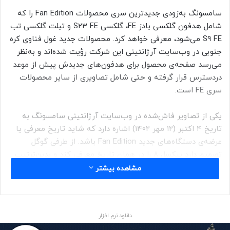
سامسونگ به‌زودی جدیدترین سری محصولات Fan Edition را که
شامل هدفون گلکسی بادز FE، گلکسی S23 FE و تبلت گلکسی تب
S9 FE می‌شود، معرفی خواهد کرد. محصولات جدید غول فناوی کره‌
جنوبی در وب‌سایت آرژانتینی این شرکت رؤیت شده‌اند و به‌نظر
می‌رسد صفحه‌ی محصول برای هدفو‌ن‌های جدیدش پیش‌ از موعد
دردسترس قرار گرفته و حتی شامل تصاویری از سایر محصولات
سری FE است.
یکی از تصاویر فاش‌شده در وب‌سایت آرژانتینی سامسونگ به
تاریخ ۴ اکتبر (۱۲ مهر ۱۴۰۲) اشاره دارد که شاید تاریخ معرفی یا
عرضه‌ی دستگاه‌های جدید Fan Edition باشد. از طرفی گوگل
تصمیم دارد پیکسل ۸ را در همان تاریخ معرفی کند و بدین‌ترتیب
شرکت کره‌ای می‌خواهد توجهات را از گوشی جدید غول
مشاهده بیشتر
جست‌وجوی اینترنت، به محصولات خود جلب کند. نمای جلوی
گلکسی S23 FE شبیه پرچمدار کنونی این شرکت یعنی گلکسی
S23 است. گوشی سامسونگ همچنان از سه دوربین پشتی و
دانلود نرم افزار
طراحی شبیه برادر گران‌قیمت‌تر خود بهره خواهد برد.