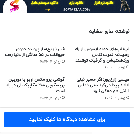
تبلت سامسونگ گلکسی تب S7 FE حدود دو سال قبل معرفی شد.
گلکسی تب S9 FE نیز ازطراحی شباهت زیادی به خانواده‌ی
تبلت‌های گلکسی تب S9 خواهد داشت. ظاهراً این دستگاه چند
نوشته های مشابه
اسپیکر دارد و به‌همراه قلم S-Pen روانه‌ی بازار خواهد شد.
حتما بخوانید :
سایت وزارت علوم از دسترس خارج شد
لپ‌تاپ‌های جدید ایسوس از راه
فیل تاریخ‌ساز پرونده حقوق
رسیدند؛ قدرت کلاس
حیوانات در ۵۵ سالگی از دنیا رفت
منبع : زومیت
ورک‌استیشن و گرافیک توانمند
ژوئن 2, 2026
ژوئن 2, 2026
فناوری
موبایل
هدست و هدفون
عیسی زارع‌پور: اگر مسیر قبلی
گوشی پرو مکس اوپو با دوربین
ادامه پیدا می‌کرد حتی تماس
پریسکوپی ۲۰۰ مگاپیکسلی در راه
تلفنی هم ممکن نبود
است
ژوئن 2, 2026
ژوئن 2, 2026
برای مشاهده دیدگاه ها کلیک نمایید