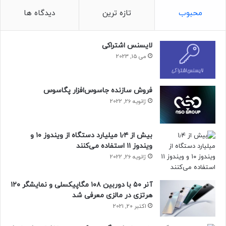
محبوب
تازه ترین
دیدگاه ها
لایسنس اشتراکی
می 15, 2023
فروش سازنده جاسوس‌افزار پگاسوس
ژانویه 26, 2022
مقاله‌های مرتبط
بیش از ۱٫۴ میلیارد دستگاه از ویندوز ۱۰ و
تحلیلگر شرکت Hyundai Motor Securities، می‌گوید که سود
ویندوز ۱۱ استفاده می‌کنند
سامسونگ احتمالاً تحت‌تأثیر هزینه‌های یک‌باره و درآمدهای
ژانویه 26, 2022
ناامیدکننده‌ی بخش تراشه و نمایشگر کاهش یافته است.
آنر ۵۰ با دوربین ۱۰۸ مگاپیکسلی و نمایشگر ۱۲۰
سامسونگ اعلام کرد که درآمد سه‌ماهه‌ی چهارم بخش طراحی و
هرتزی در مالزی معرفی شد
تولید تراشه‌های منطقی‌اش نیز به‌دلیل کاهش تقاضا برای موبایل،
اکتبر 20, 2021
کاهش نرخ بهره‌برداری در کارخانه‌هایش و افزایش هزینه‌های