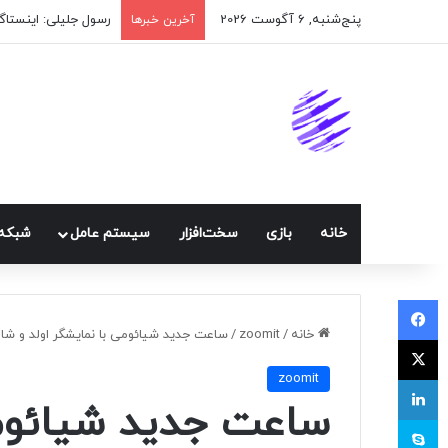
پنج‌شنبه, 6 آگوست 2026
آخرین خبرها
خانه
بازی
سخت‌افزار
سيستم عامل
شبكه 
فیسبوک
خانه
/
zoomit
/
ساعت جدید شیائومی با نمایشگر اولد و شارژدهی ۱۰ روزه رو
ایکس
zoomit
لینکداین
ساعت جدید شیائومی
اسکایپ