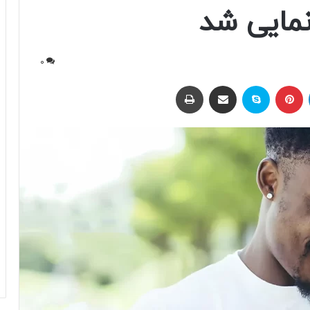
0
لینکداین
پینتریست
اسکایپ
اشتراک با ایمیل
چاپ