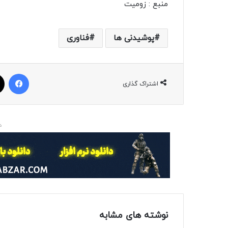
منبع : زومیت
پوشیدنی ها
فناوری
فیسبوک
اشتراک گذاری
د
نوشته های مشابه