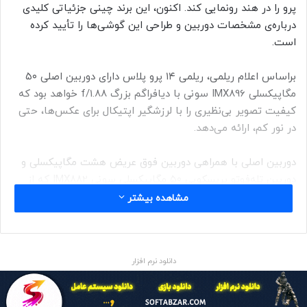
پرو را در هند رونمایی کند. اکنون، این برند چینی جزئیاتی کلیدی
درباره‌ی مشخصات دوربین و طراحی این گوشی‌ها را تأیید کرده
است.
براساس اعلام ریلمی، ریلمی ۱۴ پرو پلاس دارای دوربین اصلی ۵۰
مگاپیکسلی IMX896 سونی با دیافراگم بزرگ f/1.88 خواهد بود که
کیفیت تصویر بی‌نظیری را با لرزشگیر اپتیکال برای عکس‌ها، حتی
در نور کم، ارائه می‌دهد.
دوربین اصلی با همراهی دوربین فوق عریض هشت مگاپیکسلی و
دوربین تله‌فوتو پریسکوپی ۵۰ مگاپیکسلی سونی IMX882 که از
زوم اپتیکال سه برابری، زوم بدون افت ۶ برابری و زوم سوپر ۱۲۰
مشاهده بیشتر
برابری پشتیبانی می‌کند، تکمیل خواهد شد.
دانلود نرم افزار