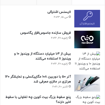
لایسنس اشتراکی
می 15, 2023
فروش سازنده جاسوس‌افزار پگاسوس
ژانویه 26, 2022
بیش از ۱٫۴ میلیارد دستگاه از ویندوز ۱۰ و
ویندوز ۱۱ استفاده می‌کنند
ژانویه 26, 2022
آنر ۵۰ با دوربین ۱۰۸ مگاپیکسلی و نمایشگر ۱۲۰
مقاله‌های مرتبط
هرتزی در مالزی معرفی شد
الگوریتم AI HyperRAW با بازسازی روابط نور و سایه از طریق
اکتبر 20, 2021
پردازش HDR پیشرفته، کیفیت تصویر را بهبود می‌بخشد و عمق
واقعی و نتایج بصری جذاب را تضمین می‌کند. این الگوریتم از
پنج سقوط بزرگ بیت کوین چه تفاوتی با سقوط
کاهش نویز هوشمند در دامنه‌ی RAW بهره می‌برد که وضوح و
اخیر دارند؟