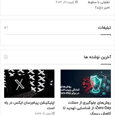
روشنایی را افزایش می‌دهد و جزئیات پیچیده را حفظ می‌کند.
ژانویه 26, 2022
حالت AI Snap که از ریلمی GT7 Pro اقتباس شده است، در ثبت
دقیق سوژه‌های در حال حرکت به‌خوبی عمل می‌کند. مشخص
تبلیغات
نیست که به‌روزرسانی سخت‌افزاری و نرم‌افزاری دوربین، چقدر بر
قیمت گوشی پرچمدار ریلمی تأثیرگذار خواهد بود.
حتما بخوانید :
گرافیک لپ‌تاپی RTX 5060 با اختلاف ۳۰
درصدی نسبت‌به RTX 4060 رؤیت شد
آخرین نوشته ها
منبع : زومیت
روش‌های جلوگیری از حملات
اپلیکیشن پیام‌رسان ایکس در راه
Zero-Day؛ از شناسایی تهدید تا
است
کاهش ریسک
ژوئن 3, 2026