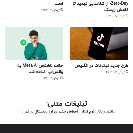
حتما بخوانید :
چه می‌شود اگر ستاره‌ای در نزدیکی زمین
Zero-Day؛ از شناسایی تهدید تا
است
منفجر شود؟
کاهش ریسک
ژوئن 3, 2026
ژوئن 15, 2026
منبع : زومیت
طرح جدید تیک‌تاک در انگلیس
حالت ناشناس Meta AI به
واتس‌اپ اضافه شد
ژوئن 3, 2026
ژوئن 3, 2026
تبلیغات متنی:
دانلود رایگان نرم افزار
|
آموزش حضوری ارز دیجیتال در تهران
|