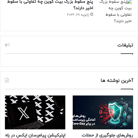
پنج سقوط بزرگ بیت کوین چه تفاوتی با سقوط
اخیر دارند؟
ژانویه 26, 2022
مقاله‌های مرتبط
بر اساس ساختار جدید، بخش غیرانتفاعی OpenAI سهامی در
تبلیغات
شرکت PBC دریافت خواهد کرد که ارزش آن توسط مشاوران مالی
مستقل تعیین می‌شود. سال گذشته، نگرانی‌هایی درباره‌ی حفظ
کنترل هیئت مدیره‌ی غیرانتفاعی بر OpenAI مطرح شد، زمانی که
اعضای هیئت‌مدیره سم آلتمن را از سمت خود برکنار کردند اما
بعداً او را به کار بازگرداندند.
آخرین نوشته ها
با وجود برنامه‌های تبدیل شدن به یک شرکت انتفاعی، OpenAI
ممکن است با چالش‌های قانونی روبه‌رو شود. ماه گذشته، ایلان
ماسک شکایتی برای جلوگیری از تغییر ساختار این شرکت ثبت کرد
و
مارک زاکربرگ
، مدیرعامل متا نیز از دادستان کل کالیفرنیا خواست
تا این انتقال را متوقف کند.
روش‌های جلوگیری از حملات
اپلیکیشن پیام‌رسان ایکس در راه