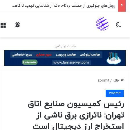
روش‌های جلوگیری از حملات Zero-Day؛ از شناسایی تهدید تا کاهش ریسک
تغییر پوسته
ورود
هاست لینوکس
خانه
/
zoomit
zoomit
رئیس کمیسیون صنایع اتاق
تهران: ناترازی برق ناشی از
استخراج ارز دیجیتال است