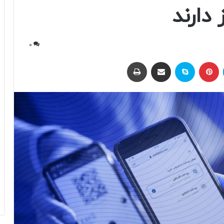
 دارند
0
لینکداین
پینتریست
اسکایپ
اشتراک با ایمیل
چاپ