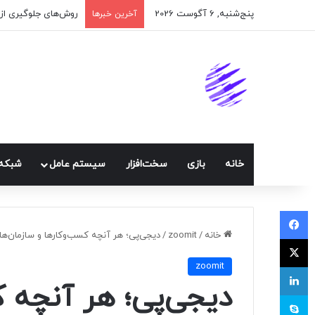
پنج‌شنبه, 6 آگوست 2026
اپلیکیشن پیام‌رسان 
آخرین خبرها
خانه
بازی
سخت‌افزار
سيستم عامل
شبكه 
فیسبوک
خانه
/
zoomit
/
دیجی‌پی؛ هر آنچه کسب‌و‌کارها و سازمان‌ها ب
ایکس
zoomit
لینکداین
دیجی‌پی؛ هر آنچه ک
اسکایپ