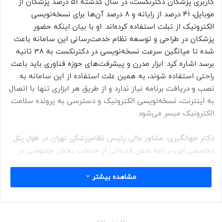
کاربری پزشکان دکترنکست، در سال گذشته ۵۱ درصد پزشکان از
موبایل،‌ ۴۱ درصد از رایانه و ۸ درصد آن‌ها برای نسخه‌نویسی
الکترونیک از تبلت استفاده کرده‌اند. او با بیان اینکه حضور
پزشکان در طراحی و توسعه نظام خدمت‌رسانی این سامانه باعث
شده تا میانگین سرعت نسخه‌نویسی در دکترنکست به ۳۸ ثانیه
برسد اشاره کرد: ابزار مدرن و پیشرفت‌های حوزه فناوری باید باعث
راحتی استفاده شوند،‌ به همین علت استفاده از این سامانه به
نصب و دریافت برنامه نیاز ندارد و از طریق هر ابزاری تنها با اتصال
به اینترنت، نسخه‌نویسی الکترونیک و دسترسی به پرونده سلامت
الکترونیک میسر می‌شود.
دکتر جهانگیری، مشاور عالی رئیس نظام‌پزشکی تهران در طول پنل
تخصصی این برنامه ضمن قدردانی از خدمات بخش خصوصی در
توسعه نسخه و پرونده سلامت الکترونیک، ورود سازمان‌های بیمه
به مسیر نسخه الکترونیک را دلیل عدم امکان استفاده از
مشاهده بیشتر
ظرفیت‌های بخش خصوصی دانست. او با اشاره به اهمیت حرکت
قانون‌مند شرکت‌های خصوصی، از امکانات ویژه دکترنکست در
حفظ حریم‌ شخصی بیمار، امکان مدیریت وضعیت مدارک پزشکی و