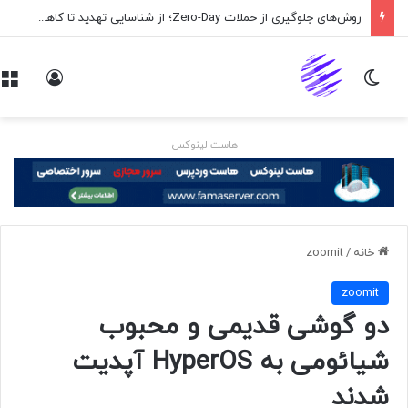
روش‌های جلوگیری از حملات Zero-Day؛ از شناسایی تهدید تا کاهش ریسک
تغییر پوسته
ورود
هاست لینوکس
خانه
/
zoomit
zoomit
دو گوشی قدیمی و محبوب
شیائومی به HyperOS آپدیت
شدند