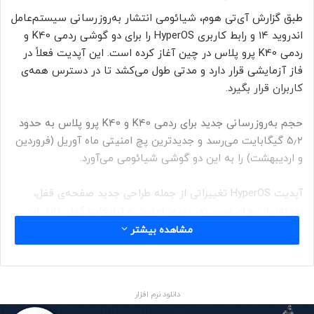
طبق گزارش آی‌تی هوم، شیائومی انتشار به‌روزرسانی سیستم‌عامل
اندروید ۱۴ و رابط کاربری HyperOS را برای دو گوشی ردمی K40 و
ردمی K40 پرو پلاس در چین آغاز کرده است. این آپدیت فعلاً در
فاز آزمایشی قرار دارد و مدتی طول می‌کشد تا در دسترس همه‌ی
کاربران قرار بگیرد.
حجم به‌روزرسانی جدید برای ردمی K40 و K40 پرو پلاس به حدود
۵٫۲ گیگابایت می‌رسد و جدیدترین پچ امنیتی ماه آوریل (فروردین
و اردیبهشت) را به این دو گوشی شیائومی می‌آورد.
آپدیت HyperOS تغییراتی از جمله طراحی جدید صفحه‌ی قفل،
بهینه‌سازی‌های سیستم، بهبود امنیت و تبلیغات کمتر دارد. این
آپدیت در ماه‌های گدشته برای تعدادی از بهترین گوشی های
مشاهده بیشتر
شیائومی منتشر شده بود و حالا در حال انتشار برای گوشی‌های
قدیمی‌تر است.
حتما بخوانید :
معاون عملیات تپسی: حذف سهمیه بنزین
دانلود نرم افزار
رانندگان اثرات ناخوشایندی برای مردم خواهد داشت