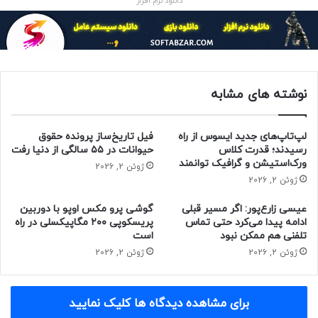
دانلود نرم افزار
به گزارش
verge
، هند از شرکت استارلینک نیز درخواست کرده تا از
ارائه خدماتی مانند رزرو یا فروش دستگا‌ه‌های خود به شهروندان
این کشور خودداری کند؛ به عبارت دیگر، استارلینک باید
نوشته های مشابه
پیش‌سفارش‌ها را تا زمانی اخذ مجوز از دولت هند، متوقف کند.
لپ‌تاپ‌های جدید ایسوس از راه
فیل تاریخ‌ساز پرونده حقوق
رسیدند؛ قدرت کلاس
حیوانات در ۵۵ سالگی از دنیا رفت
ورک‌استیشن و گرافیک توانمند
ژوئن 2, 2026
دولت هند در آوریل ۲۰۲۱ (فروردین ۱۴۰۰) برای جلوگیری از نقض
ژوئن 2, 2026
احتمالی قوانین این کشور توسط استارلینک، به بررسی دقیق
قوانین و خدمات این شرکت پرداخت و بنا به درخواست انجمن
عیسی زارع‌پور: اگر مسیر قبلی
گوشی پرو مکس اوپو با دوربین
ادامه پیدا می‌کرد حتی تماس
پریسکوپی ۲۰۰ مگاپیکسلی در راه
پهنای باند هند (BIF) تا زمان اخذ مجوز‌های لازم، پیش‌فروش
تلفنی هم ممکن نبود
است
دستگا‌های استارلینک را متوقف کرد.
ژوئن 2, 2026
ژوئن 2, 2026
مقاله‌های مرتبط:
برای مشاهده دیدگاه ها کلیک نمایید
نسخه جدید دیش ماهواره‌ای استارلینک کوچک‌تر و سبک‌تر