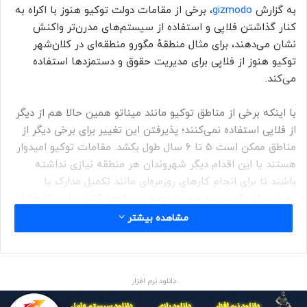
به گزارش
gizmodo
، برخی از مقامات دولت توکیو هنوز با اکراه به
کنار گذاشتن فلاپی و استفاده از سیستم‌های مدرن‌تر واکنش
نشان می‌دهند، برای مثال منطقهٔ مگورو منطقه‌ای در کلان‌شهر
توکیو هنوز از فلاپی برای مدیریت حقوق و دستمزدها استفاده
می‌کند.
با اینکه برخی از مناطق توکیو مانند میناتو همین حالا هم از دیگر
از فلاپی استفاده نمی‌کنند؛ پذیرفتن این تغییر برای برخی دیگر از
مناطق ممکن است ۵ تا ۶ سال طول بکشد. مقامات توکیو امیدوار
هستند با این اقدام دیگر شهروندان هر منطقه نیازی نداشته
باشند تا برای انجام کارهای روزمره‌ای مانند تکمیل مدارک یا
به‌روز‌رسانی آدرس به صورت حضوری مراجعه کنند و این کارها را
به صورت آنلاین و اینترنتی انجام دهند.
مشاهده بیشتر
دانلود نرم افزار
شاید بی‌اعتمادی به تکنولوژی مدرن یکی از دلایلی باشد که
مسئولان در توکیو تمایلی به این تغییر نشان نمی‌دهند؛ یویچی