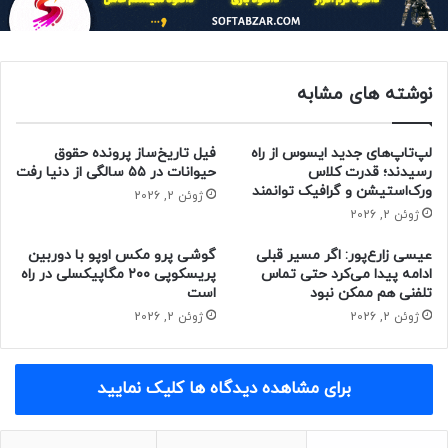
اونو، مسئول منابع عمومی منطقه مگورو، در این باره گفت:
نوشته های مشابه
لپ‌تاپ‌های جدید ایسوس از راه
فیل تاریخ‌ساز پرونده حقوق
فلاپی‌ها نمی‌شکنند و اطلاعاتشان از بین
رسیدند؛ قدرت کلاس
حیوانات در ۵۵ سالگی از دنیا رفت
ورک‌استیشن و گرافیک توانمند
نمی‌رود.
ژوئن 2, 2026
ژوئن 2, 2026
عیسی زارع‌پور: اگر مسیر قبلی
گوشی پرو مکس اوپو با دوربین
در مگورو، اطلاعات مربوط به حقوق کارمندان روی فلاپی ذخیره و
ادامه پیدا می‌کرد حتی تماس
پریسکوپی ۲۰۰ مگاپیکسلی در راه
تلفنی هم ممکن نبود
است
سپس برای پردازش به بانک منتقل می‌شد، اما در نهایت کاسه
ژوئن 2, 2026
ژوئن 2, 2026
صبر بانک میزوهو، یکی از بانک‌های بزرگ چین، لبریز شد و به
مگورو اخطار داد که از این به بعد در ازای هر ماه استفاده از فلاپی
باید پنجاه هزار ین (معادل ۴۴۰ دلار) بپردازند. با این اخطار
برای مشاهده دیدگاه ها کلیک نمایید
مقامات دولتی مگورو تصمیم گرفتند که در نهایت با فلاپی
خداحافظی کنند.