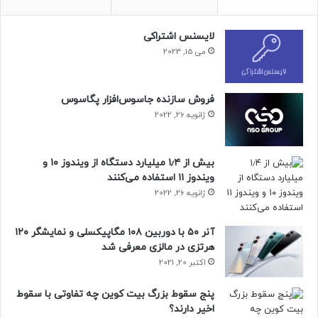
لایسنس اشتراکی
می 15, 2023
فروش سازنده جاسوس‌افزار پگاسوس
ژانویه 26, 2022
بیش از ۱٫۴ میلیارد دستگاه از ویندوز ۱۰ و
ویندوز ۱۱ استفاده می‌کنند
ژانویه 26, 2022
آنر ۵۰ با دوربین ۱۰۸ مگاپیکسلی و نمایشگر ۱۲۰
مقاله‌های مرتبط
هرتزی در مالزی معرفی شد
نخست‌وزیر ژاپن،
شیگرو ایشیبا
، اعلام کرد که او درک کافی از
اکتبر 20, 2021
تحرکات کشورهایی مانند ایالات متحده و دیگران در رابطه با
پنج سقوط بزرگ بیت کوین چه تفاوتی با سقوط
پذیرش بیت‌کوین به‌عنوان ذخایر استراتژیک ندارد و برای دولت او،
اخیر دارند؟
بیان دیدگاه در این زمینه دشوار است.