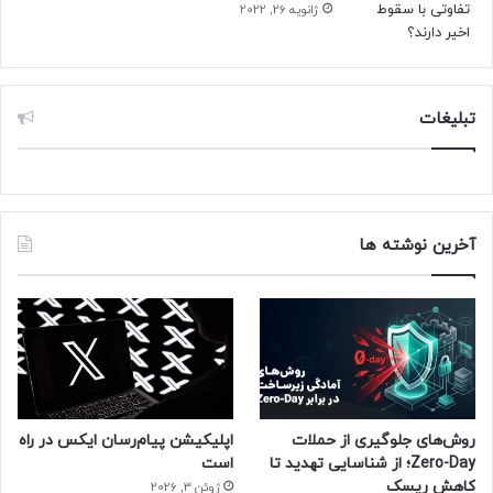
ژانویه 26, 2022
مدیرعامل سرشناس سابق بایننس، CZ گفت که چین یکی از
اولین کشورهایی خواهد بود که ذخایر استراتژیک بیت‌کوین را
جمع‌آوری می‌کند. CZ در کنفرانس بیت‌کوین MENA در ابوظبی
تبلیغات
گفت که باور دارد کشورهای کوچک‌تر احتمالاً اولین کشورهایی
خواهند بود که بیت‌کوین را به‌عنوان ذخایر استراتژیک خریداری
خواهند کرد؛ اما این تغییر ممکن است به‌تدریج و به‌مرور زمان رخ
دهد.
آخرین نوشته ها
حتما بخوانید :
۹ شرکت دانش‌بنیان در بازار نوآفرین پذیرش
شدند
منبع : زومیت
روش‌های جلوگیری از حملات
اپلیکیشن پیام‌رسان ایکس در راه
Zero-Day؛ از شناسایی تهدید تا
است
کاهش ریسک
ژوئن 3, 2026