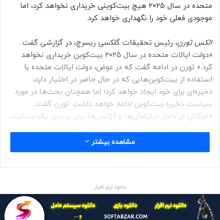
متحده در سال ۲۰۲۵ هیچ بیت‌کوینی خریداری نخواهد کرد، اما
موجودی فعلی خود را نگهداری خواهد کرد.
الکس ثورن
، رئیس تحقیقات گلکسی ریسرچ، در گزارشی گفت:
«دولت ایالات متحده در سال ۲۰۲۵ بیت‌کوین خریداری نخواهد
کرد.» ثورن در ادامه گفت که در عوض، دولت ایالات متحده با
استفاده از بیت‌کوین‌هایی که در حال حاضر در اختیار دارد،
ذخیره‌ای برای خود ایجاد خواهد کرد؛ اما همچنان بحث‌ها در مورد
سیاست ذخیره بیت‌کوین ادامه خواهد داشت. ثورن گفت:
«حرکاتی در داخل دپارتمان‌ها و آژانس‌ها برای بررسی یک سیاست
ذخیره‌ی گسترده‌تر بیت‌کوین وجود خواهد داشت.»
مشاهده بیشتر
طبق گفته‌ی Spot on Chain، دولت ایالات متحده ۱۸۳٬۸۵۰
بیت‌کوین به ارزش حدود ۱۷٬۳۶ میلیارد دلار در آدرس‌های مختلفِ
شناخته‌شده در اختیار دارد.
دانلود نرم افزار
اگر طرح «قانون ۲۰۲۴ بیت کوین» که سناتور سینتیا لامیس آن را
مطرح کرد، تصویب شود، این امکان را به دولت ایالات متحده