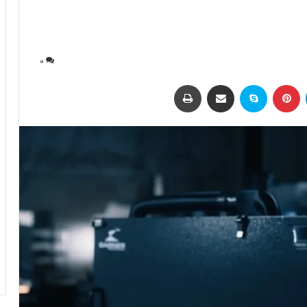
0
لینکداین
پینتریست
اسکایپ
اشتراک با ایمیل
چاپ