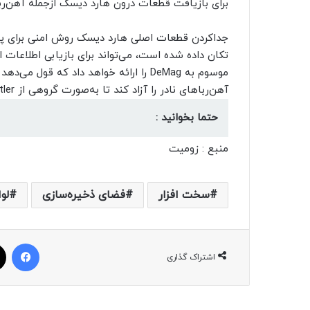
برای بازیافت قطعات درون هارد دیسک از‌جمله آهن‌رباه
جداکردن قطعات اصلی هارد دیسک روش امنی برای پاک‌
تکان داده‌ شده است، می‌تواند برای بازیابی اطلاعات 
موسوم‌ به DeMag را ارائه خواهد داد که قو
آهن‌رباهای نادر را آزاد کند تا به‌صورت گروهی از DiskMantler خارج نشوند.
حتما بخوانید :
منبع : زومیت
سخت افزار
فضای ذخیره‌سازی
لو
فیسبوک
اشتراک گذاری