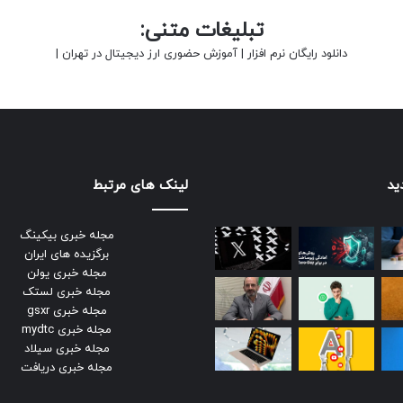
تبلیغات متنی:
دانلود رایگان نرم افزار
|
آموزش حضوری ارز دیجیتال در تهران
|
ید
لینک های مرتبط
مجله خبری بیکینگ
برگزیده های ایران
مجله خبری یولن
مجله خبری لستک
مجله خبری gsxr
مجله خبری mydtc
مجله خبری سیلاد
مجله خبری دریافت