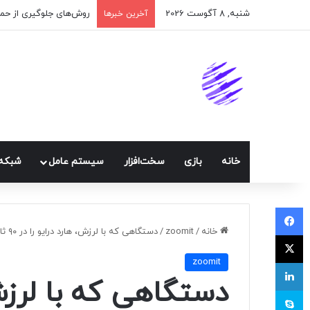
شنبه, 8 آگوست 2026
اپلیکیشن پیام‌رسان ایک
آخرین خبرها
خانه
بازی
سخت‌افزار
سيستم عامل
شبكه 
فیسبوک
خانه
/
zoomit
/
دستگاهی که با لرزش، هارد درایو را در ۹۰ ثانیه نابود می‌کند
ایکس
zoomit
لینکداین
اسکایپ