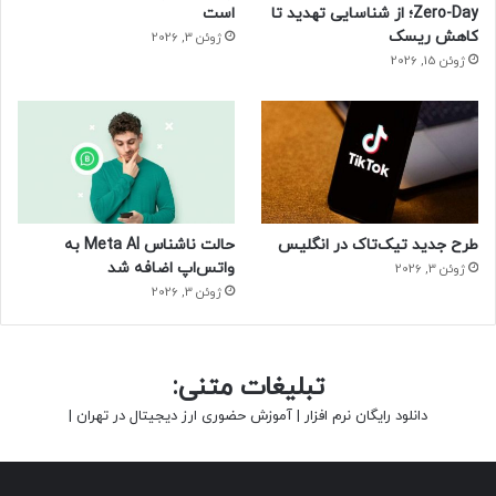
اتم‌ (پوزیترونیوم) تنها زمانی تحریک می‌شود که با سرعت
Zero-Day؛ از شناسایی تهدید تا
است
کاهش ریسک
مشخصی به سمت یکی از لیزرها حرکت کند.
ژوئن 3, 2026
ژوئن 15, 2026
حتما بخوانید :
محصولات Chuwi و HiFuture با «آبان همراه
تجارت» به ایران می‌آیند
منبع : زومیت
طرح جدید تیک‌تاک در انگلیس
حالت ناشناس Meta AI به
واتس‌اپ اضافه شد
ژوئن 3, 2026
ژوئن 3, 2026
تبلیغات متنی:
دانلود رایگان نرم افزار
|
آموزش حضوری ارز دیجیتال در تهران
|