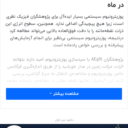
در ماه
پوزیترونیوم سیستمی بسیار ایده‌آل برای پژوهشگران فیزیک نظری
است، زیرا هیچ پیچیدگی اضافی‌ ندارد. همچنین، سطوح انرژی این
ذرات نقطه‌مانند را با دقت فوق‌العاده بالایی می‌تواند مطالعه کرد.
درنتیجه، پوزیترونیوم سیستمی بی‌نظیر برای انجام آزمایش‌های
پیشرفته و بررسی خواص پادماده است.
پژوهشگران AEgIS با سردسازی پوزیترونیوم، امید دارند بتوانند
اثرات حرکت زمین در مدار خورشید را از طریق اندازه‌گیری فرکانس
خاص پوزیترونیوم و مشاهده‌ی انتقال به سرخ گرانشی، بررسی
کنند. این آزمایش نه‌تنها نقطه عطفی در مطالعه‌ی پادماده خواهد
بود، بلکه دریچه‌ای تازه به‌سمت درک قوانین بنیادین طبیعت باز
مشاهده بیشتر
می‌کند. سردسازی پوزیترونیوم کلید اصلی این پیشرفت بی‌سابقه
است، زیرا امکان بررسی دقیق‌تر ویژگی‌های این ماده‌ی اسرارآمیز را
فراهم می‌کند. در ادامه، کمی در مورد این فرآیند سردسازی
پوزیترونیوم با لیزر، صحبت می‌کنیم.
دانلود نرم افزار