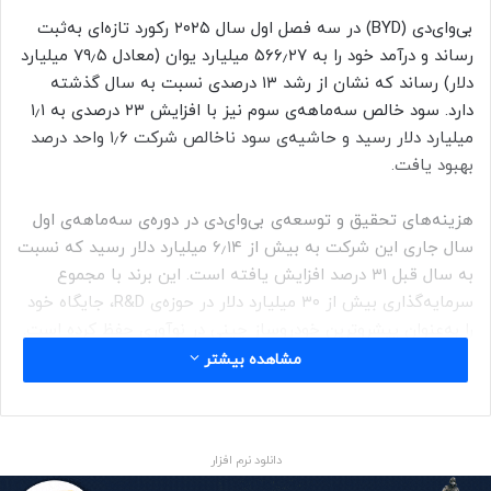
بی‌وای‌دی (BYD) در سه فصل اول سال ۲۰۲۵ رکورد تازه‌ای به‌ثبت
رساند و درآمد خود را به ۵۶۶٫۲۷ میلیارد یوان (معادل ۷۹٫۵ میلیارد
دلار) رساند که نشان از رشد ۱۳ درصدی نسبت به سال گذشته
دارد. سود خالص سه‌ماهه‌ی سوم نیز با افزایش ۲۳ درصدی به ۱٫۱
میلیارد دلار رسید و حاشیه‌ی سود ناخالص شرکت ۱٫۶ واحد درصد
بهبود یافت.
هزینه‌های تحقیق و توسعه‌ی بی‌وای‌دی در دوره‌ی سه‌ماهه‌ی اول
سال جاری این شرکت به بیش از ۶٫۱۴ میلیارد دلار رسید که نسبت
به سال قبل ۳۱ درصد افزایش یافته است. این برند با مجموع
سرمایه‌گذاری بیش از ۳۰ میلیارد دلار در حوزه‌ی R&D، جایگاه خود
را به‌عنوان پیشروترین خودروساز چینی در نوآوری حفظ کرده است.
مشاهده بیشتر
بی‌وای‌دی در ۹ ماه اول سال ۳٫۲۶ میلیون خودرو عرضه کرد که رشد
۱۸٫۶۴ درصدی را نسبت‌به سال قبل نشان می‌دهد. از این میزان،
بیش از ۱٫۷ میلیون دستگاه به مدل‌های مجهز به سیستم
دانلود نرم افزار
نیمه‌خودران God’s Eye اختصاص دارد.