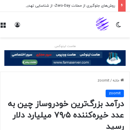
روش‌های جلوگیری از حملات Zero-Day؛ از شناسایی تهدید تا کاهش ریسک
تغییر پوسته
ورود
هاست لینوکس
خانه
/
zoomit
zoomit
درآمد بزرگ‌ترین خودروساز چین به
عدد خیره‌کننده ۷۹٫۵ میلیارد دلار
رسید