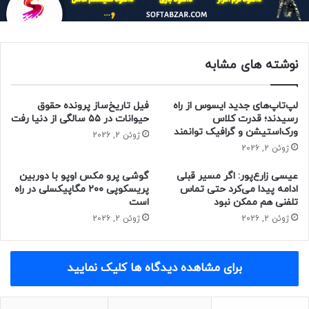
ساعت‌های آنالوگ با اینکه از دسته قدیمی‌ترین ساعت‌ها به
شمار می‌آیند اما هنوز محبوب هستند.
نوشته های مشابه
ساعت دیجیتال:
لپ‌تاپ‌های جدید ایسوس از راه
فیل تاریخ‌ساز پرونده حقوق
در ساعت دیجیتال، زمان به صورت اعداد روی صفحه
LCD
نمایش
رسیدند؛ قدرت کلاس
حیوانات در ۵۵ سالگی از دنیا رفت
داده می‌شود. خواندن زمان روی این دسته از ساعت‌ها آسان‌تر
ورک‌استیشن و گرافیک توانمند
ژوئن 2, 2026
است. ضمن آنکه نمایش دقیقه و حتی ثانیه به صورت عدد
ژوئن 2, 2026
موجب دقت بالای این ساعت‌ها شده است.
عیسی زارع‌پور: اگر مسیر قبلی
گوشی پرو مکس اوپو با دوربین
ادامه پیدا می‌کرد حتی تماس
پریسکوپی ۲۰۰ مگاپیکسلی در راه
ساعت‌های دیجیتال از امکانات دیگری مانند کرنومتر برخوردار
تلفنی هم ممکن نبود
است
هستند.
ژوئن 2, 2026
ژوئن 2, 2026
ساعت هیبریدی:
برای مشاهده دیدگاه ها کلیک نمایید
این دسته از ساعت‌ها تلفیقی از ساعت آنالوگ و دیجتال هستند.
امکانات و طرح‌های این نوع ساعت‌ها بسیار متنوع است.