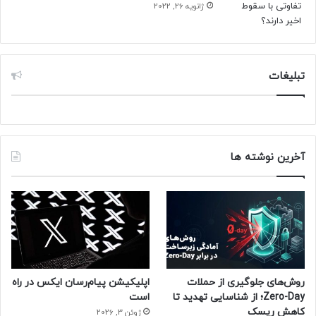
ژانویه 26, 2022
اپل نیز، حرف‌های زیادی برای گفتن داشته باشد. اگرچه هنوز
اطلاعات دقیقی از زمان عرضه‌ی این فناوری‌ها در دست نیست، به
نظر می‌رسد که سال ۲۰۲۶ قرار است تحولات بزرگی در دنیای
دوربین گوشی‌ اپل و گوشی سامسونگ اتفاق بیفتند.
تبلیغات
حتما بخوانید :
مدل 4G ردمی نوت ۱۴ شیائومی وارد گیک‌بنچ
شد و حالا مشخصات کلیدی‌اش را می‌دانیم
منبع : زومیت
آخرین نوشته ها
روش‌های جلوگیری از حملات
اپلیکیشن پیام‌رسان ایکس در راه
Zero-Day؛ از شناسایی تهدید تا
است
کاهش ریسک
ژوئن 3, 2026