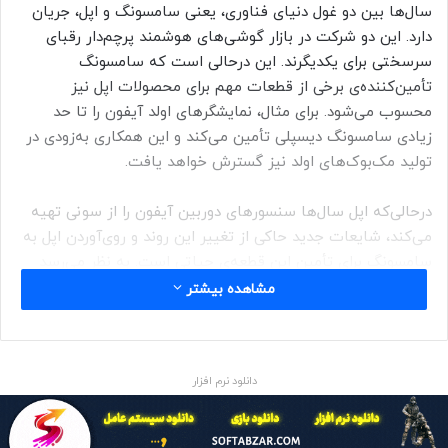
سال‌ها بین دو غول دنیای فناوری، یعنی سامسونگ و اپل، جریان
دارد. این دو شرکت در بازار گوشی‌های هوشمند پرچم‌دار رقبای
سرسختی برای یکدیگرند. این درحالی است که سامسونگ
تأمین‌کننده‌ی برخی از قطعات مهم برای محصولات اپل نیز
محسوب می‌شود. برای مثال، نمایشگرهای اولد آیفون را تا حد
زیادی سامسونگ دیسپلی تأمین می‌کند و این همکاری به‌زودی در
تولید مک‌بوک‌های اولد نیز گسترش خواهد یافت.
درحالی‌که اپل سال‌ها سنسورهای دوربین آیفون را از سونی تهیه
می‌کند، شایعات جدید حاکی از تغییر این روند و روی‌آوردن اپل به
سامسونگ برای تأمین این قطعه‌ی حیاتی است. به نظر می‌رسد
سامسونگ با توسعه‌ی فناوری جدیدی، قصد دارد جایگاه ویژه‌ای در
مشاهده بیشتر
زنجیره‌ی تأمین اپل پیدا کند.
بر‌اساس گزارش‌های غیررسمی در شبکه‌ی اجتماعی ایکس،
دانلود نرم افزار
سامسونگ در حال توسعه‌ی سنسور تصویر سه‌لایه با پیکربندی
PD-TR-Logic برای اپل است. ادعا می‌شود این سنسور از
سنسورهای Exmor RS فعلی سونی که در آیفون‌ها استفاده