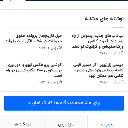
می‌شوند، بهتر است و احتمالاً به‌عنوان سنسور اصلی دوربین در
آیفون‌های آینده به کار گرفته خواهد شد.
نوشته های مشابه
سنسور سه‌لایه‌ی مذکور با بسته‌بندی تراشه‌های پردازشی در پشت
سنسور دوربین و چیدمان سه تراشه روی‌هم، می‌تواند سرعت
لپ‌تاپ‌های جدید ایسوس از راه
فیل تاریخ‌ساز پرونده حقوق
پردازش و کیفیت تصویر را در مقایسه با سنسور فعلی بهبود
رسیدند؛ قدرت کلاس
حیوانات در ۵۵ سالگی از دنیا رفت
ورک‌استیشن و گرافیک توانمند
ببخشد. با کاهش فاصله‌ی انتقال داده بین پیکسل‌ها و پردازنده‌ها،
ژوئن 2, 2026
ژوئن 2, 2026
سرعت پردازش افزایش‌ و نویز تصویر نیز کاهش می‌یابد که
نتیجه‌ی آن تصاویری با‌کیفیت‌تر خواهد بود.
عیسی زارع‌پور: اگر مسیر قبلی
گوشی پرو مکس اوپو با دوربین
ادامه پیدا می‌کرد حتی تماس
پریسکوپی ۲۰۰ مگاپیکسلی در راه
تلفنی هم ممکن نبود
است
ژوئن 2, 2026
ژوئن 2, 2026
برای مشاهده دیدگاه ها کلیک نمایید
محبوب
تازه ترین
دیدگاه ها