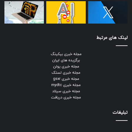
کالایی برای چهار سال تحت نظارت یکی
از آژانس‌های تابعه کمیسیون بورس و
اوراق بهادار ایالات متحده قرار می‌گیرد و
کنگره نیز آن را تأیید می‌کند، تحت
لینک های مرتبط
حمایت ما قرار می‌گیرد.
مجله خبری بیکینگ
برگزیده های ایران
صندوق قابل‌ معامله در بورس والکری (Valkyrie)، دومین ETF‌ است
مجله خبری یولن
که در این هفته با سهام BITO از بازار بورس نیویورک مجوز
مجله خبری لستک
مجله خبری gsxr
می‌گیرد.
مجله خبری mydtc
مجله خبری سیلاد
مجله خبری دریافت
تبلیغات