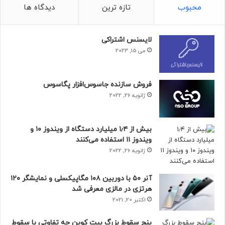
محبوب
تازه ترین
دیدگاه ها
لایسنس اشتراکی
ETF پروشیرز بدون شک بزرگ‌ترین حجم
می 15, 2023
معامله طبیعی، عمومی و مردمی است.
فروش سازنده جاسوس‌افزار پگاسوس
ژانویه 26, 2022
بالچوناس در ادامه گفت
:
بیش از ۱٫۴ میلیارد دستگاه از ویندوز ۱۰ و
ویندوز ۱۱ استفاده می‌کنند
ژانویه 26, 2022
آنر ۵۰ با دوربین ۱۰۸ مگاپیکسلی و نمایشگر ۱۲۰
هرتزی در مالزی معرفی شد
حجم معامله صندوق قابل معامله در
اکتبر 20, 2021
بورس
Blackrock US Carbon
پنج سقوط بزرگ بیت کوین چه تفاوتی با سقوط