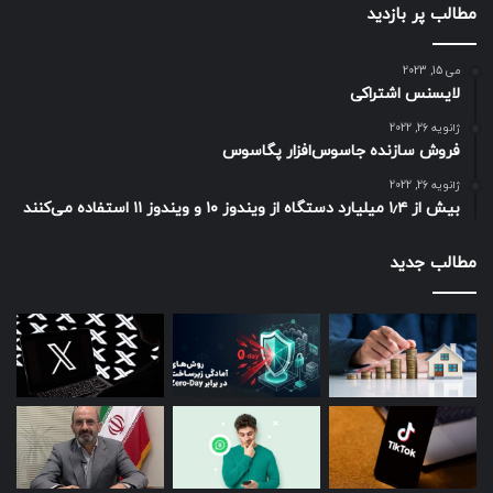
یک ETF‌ بر سر زبان‌ها می‌افتد و
مطالب پر بازدید
نقدینگی بالایی دارد، دیگر نمی‌توان با آن
رقابت کرد.
می 15, 2023
لایسنس اشتراکی
ژانویه 26, 2022
فروش سازنده جاسوس‌افزار پگاسوس
پس از راه‌اندازی ETF پروشیرز در روز سه‌شنبه، گری جنسلر، رئیس
کمیسیون بورس و اوراق بهادار ایالات متحده (SEC)، در مورد دلیل
ژانویه 26, 2022
بیش از ۱٫۴ میلیارد دستگاه از ویندوز ۱۰ و ویندوز ۱۱ استفاده می‌کنند
حمایت کمیسیون از ETF-هایی که بر پایه قراردادهای آتی بیت
کوین عرضه می‌شوند، گفت:
مطالب جدید
کمیسیون معاملاتی آتی کالای ایالات
متحده در چهار سال گذشته بر
معاملات
آتی
بیت کوین نظارت کرده است. وقتی