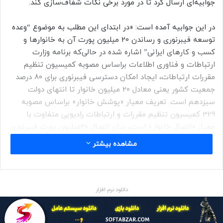
جوابیه‌ای ارسال کرد تا در مورد برخی نکات شفاف‌سازی کند.
در این جوابیه آمده است: «در ابتدای این مطلب به موضوع “وعده
توسعه فیبرنوری و رساندن 20 میلیون پورت آن به خانوارها و
کسب و کارهای ایرانی” اشاره شده در حالی‌که برنامه وزارت
ارتباطات و فناوری اطلاعات براساس مصوبه کمیسیون تنظیم
مقررات ارتباطات، ایجاد امکان دسترسی فیبرنوری برای 80 درصد
جمعیت کشور یعنی معادل 20 میلیون خانوار تا انتهای دولت
سیزدهم است. تعریف معیار «پوشش خانوار» براساس مصوبه
329 کمیسیون تنظیم مقررات و ارتباطات رادیویی متفاوت با
معیار «اتصال خانوار» است، بیان اتصال 20میلیون پورت فیبرنوری
تلقی صحیحی نیست. به عبارت ساده‌تر برنامه توسعه شبکه فیبر
مشاهده بیشتر
نوری کشور در راستای ایجاد امکان اتصال بیست میلیون خانواده
طراحی شده و در دست اجرا است.
اتصال 80 درصدی به فیبرنوری تا پایان سال استنباط دیگر
دانلود نرم افزار
نویسنده مطلب از این پروژه بوده، در حالی‌که از ابتدای پروژه و
مبتنی بر الزام شورای عالی فضای مجازی و مصوبه 329 کمیسیون