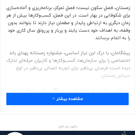
زمستان، فصلِ سکون نیست؛ فصلِ تمرکز، برنامه‌ریزی و آماده‌سازی
برای شکوفایی در بهار است. در این فصل، کسب‌وکارها بیش از هر
زمان دیگری به ارتباطی پایدار و مطمئن نیاز دارند تا بتوانند بدون
وقفه، به اهداف خود دست یابند و پربار و پررونق سال کاری خود
را به اتمام برسانند.
پیشگامان، با درک این نیاز اساسی، جشنواره زمستانه پهنای باند
اختصاصی را برای سازمان‌ها، کسب‌وکارها و کاربران حرفه‌ای تدارک
دیده است؛ فرصتی بی‌نظیر برای تجربه اتصالی بی‌نظیر در اوج
سرمای زمستان.
پهنای باند اختصاصی: گرمایِ ارتباط در
مشاهده بیشتر
سرمای زمستان
در دنیای دیجیتال امروز، ارتباط پایدار مانند گرمایی مطبوع در
سرمای زمستان، حیاتی است. تصور کنید در یک جاده برفی و
دانلود نرم افزار
لغزنده، به جای رانندگی در ترافیک سنگین، مسیری اختصاصی و