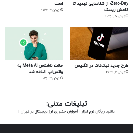
تماس بگیرید یا به لینک زیر مراجعه کرده و فرم مربوطه را تکمیل
Zero-Day؛ از شناسایی تهدید تا
است
کاهش ریسک
کنید تا کارشناسان ما در اسرع وقت با شما تماس بگیرند.
ژوئن 3, 2026
ژوئن 15, 2026
لینک ثبت‌نام فوری:
https://pte.ir/AvcG1
با پهنای باند اختصاصی پیشگامان، زمستانی گرم و پربار را برای
کسب‌وکار خود رقم بزنید.
حتما بخوانید :
این مادربرد آزمایشی، اتصال مستقیم کارت
طرح جدید تیک‌تاک در انگلیس
حالت ناشناس Meta AI به
گرافیک بدون نیاز به کابل پاور را ممکن می‌کند
واتس‌اپ اضافه شد
ژوئن 3, 2026
ژوئن 3, 2026
منبع : زومیت
تبلیغات متنی:
دانلود رایگان نرم افزار
|
آموزش حضوری ارز دیجیتال در تهران
|