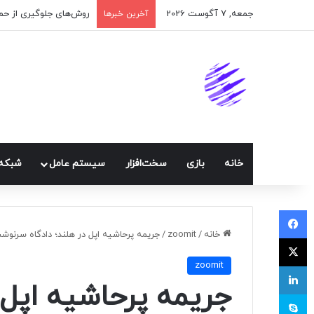
جمعه, 7 آگوست 2026
آخرین خبرها
خانه
بازی
سخت‌افزار
سيستم عامل
شبكه 
فیسبوک
خانه
/
zoomit
/
جریمه پرحاشیه اپل در هلند؛ دادگاه سرنوشت
ایکس
zoomit
لینکداین
جریمه پرحاشیه اپل د
اسکایپ