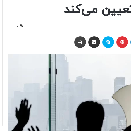
عیین می‌کند
0
لینکداین
پینتریست
اسکایپ
اشتراک با ایمیل
چاپ