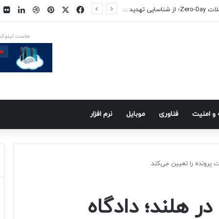
فیسبوک
ایکس
پینتریست
دریبببل
لینکد
ت
روش‌های جلوگیری از حملات Zero-Day؛ از شناسایی تهدید تا کاهش ریسک
هاست لینوک
و امنيت
فناوری
موبايل
نرم افزار
 پرونده را تعیین می‌کند
ر هلند؛ دادگاه