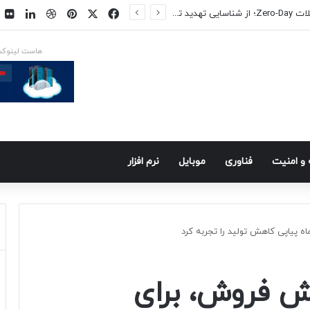
فیسبوک
ایکس
پینتریست
دریبببل
لینکد
ت
س در راه است
هاست لینوک
و امنيت
فناوری
موبايل
نرم افزار
اه پیاپی کاهش تولید را تجربه کرد
یش فروش، برای