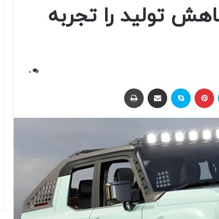
هش تولید را تجربه
0
لینکداین
پینتریست
اسکایپ
اشتراک با ایمیل
چاپ