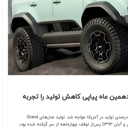
دهمین ماه پیاپی کاهش تولید را تجربه
تویوتا در ماه نوامبر (آبان و آذر ۱۴۰۳) با کاهش ۱۱٫۸ درصدی تولید در آمریکا مواجه شد. تولید مدل‌های Grand
Highlander و لکسوس TX SUV که از اواخر اکتبر (مهر و آبان ۱۴۹۳) پس‌از توقف چهارماهه از سر گرفته شده بود،