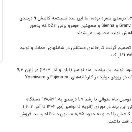
به گزارش رویترز، تولید تویوتا در چین نیز با کاهش ۱٫۶ درصدی همراه بوده، اما این عدد نسبت‌به کاهش ۹ درصدی
ماه قبل بهبود یافته است. افزایش فروش مدل‌های Granvia و Sienna و همچنین خودرو برقی bZ3 که به‌طور
یوتا در میان رشد سریع برندهای چینی مانند BYD، تصمیم گرفت کارخانه‌ی مستقلی در شانگهای احداث و تولید
حدود یک‌سوم تولید جهانی تویوتا در ژاپن انجام می‌شود. تولید این برند در ماه نوامبر (آبان و آذر ۱۴۰۳) در ژاپن ۹٫۳
درصد کاهش یافت. این افت تولید تا حدودی به توقف دو روزه‌ی تولید در کارخانه‌های Fujimatsu و Yoshiwara
فروش جهانی تویوتا در نوامبر (آبان و آذر ‍۱۴۰۳) برای دومین ماه متوالی با رشد ۱٫۷ درصدی به ۹۲۰٬۵۶۹ دستگاه
رسید و رکورد جدیدی برای شرکت ثبت کرد. تولید جهانی این برند در دوره‌ی ژانویه تا نوامبر (دی ۱۴۰۲ تا آذر ۱۴۰۳)
نسبت‌به بازه‌ی زمانی مشابه سال قبل‌از آن ۵٫۲ درصد کاهش یافت و به حدود ۸٫۷۵ میلیون دستگاه رسید. فروش