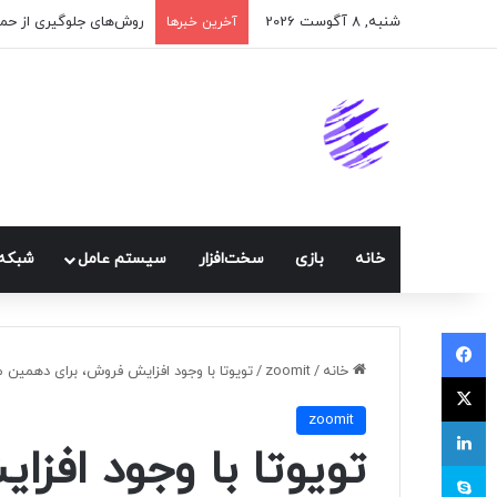
شنبه, 8 آگوست 2026
اپلیکیشن پیام‌رسان ایک
آخرین خبرها
خانه
بازی
سخت‌افزار
سيستم عامل
شبكه 
فیسبوک
خانه
/
zoomit
/
تویوتا با وجود افزایش فروش، برای دهمین م
ایکس
zoomit
لینکداین
تویوتا با وجود افزا
اسکایپ