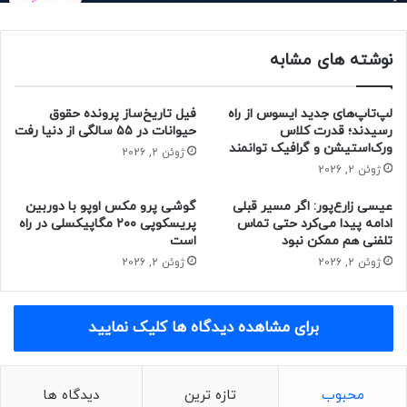
سر توپ را به درون دروازه فرستاده است؛ اما حسگر IMU الرحله
نشان می‌داد که رونالدو هیچ ضربه‌ای به آن وارد نکرده است. این
نوشته های مشابه
در حالی است که رونالدو تأکید می‌کرد گل باید به نام خودش ثبت
شود.
لپ‌تاپ‌های جدید ایسوس از راه
فیل تاریخ‌ساز پرونده حقوق
مقاله‌ی مرتبط:
رسیدند؛ قدرت کلاس
حیوانات در ۵۵ سالگی از دنیا رفت
ورک‌استیشن و گرافیک توانمند
ژوئن 2, 2026
ژوئن 2, 2026
جام جهانی ۲۰۲۲؛ رویدادی جذاب برای علاقه‌مندان به دنیای
فناوری
عیسی زارع‌پور: اگر مسیر قبلی
گوشی پرو مکس اوپو با دوربین
ادامه پیدا می‌کرد حتی تماس
پریسکوپی ۲۰۰ مگاپیکسلی در راه
توپ هوشمند الرحله یکی از اجزای اصلی سیستم آفساید
تلفنی هم ممکن نبود
است
نیمه‌خودکار فیفا است. این سیستم به داوران امکان می‌دهد با
ژوئن 2, 2026
ژوئن 2, 2026
دقت بسیار زیاد آفسایدها را تشخیص دهند تا جای هیچ‌گونه
حرف‌وحدیثی باقی نماند. قطر با فناوری‌های به‌روز راهکارهایی برای
برای مشاهده دیدگاه ها کلیک نمایید
خنک‌‌کردن ورزشگاه‌ها نیز توسعه داده است.
مجله خبری نیوزلن
محبوب
تازه ترین
دیدگاه ها