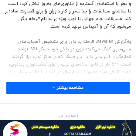
و قطر با استفاده‌ی گسترده از فناوری‌های به‌روز تلاش کرده است
تا تماشای مسابقات را جذاب‌تر و کار داوران را برای قضاوت ساده‌تر
کند. مسابقات جام جهانی با توپ ویژه‌ای به نام
الرحله
برگزار
می‌شود که آن را آدیداس تولید کرده است.
به‌گزارش newslan، الرحله به داور برای تشخیص آفساید‌های
میلی‌متری کمک می‌کند؛ چون در داخل خود حسگر IMU (واحد
اندازه‌گیری اینرسی) دارد. این حسگر که در مرکز توپ قرار گرفته
است، ۵۰۰ بار در ثانیه داده‌های توپ را برای کمک‌داوران ویدئویی
که در اتاقی ویژه حضور دارند، ارسال می‌کند و با دقت بسیار زیاد
هرگونه ضربه را تشخیص می‌دهد.
مشاهده بیشتر
در مسابقه‌ی تیم‌های ملی پرتغال و اروگوئه، صحنه‌ی جالبی رقم
دانلود نرم افزار
خورد تا دقت فناوری استفاده‌شده در توپ الرحله به‌رخ کشیده
شود. در صحنه‌ی گل اول، بازیکن پرتغال توپ را به روی دروازه
فرستاد و در ابتدا به‌نظر می‌رسید که
کریستیانو رونالدو
با ضربه‌ی