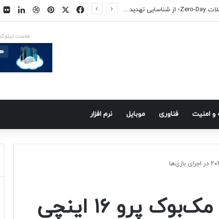
فیسبوک
ایکس
پینتریست
دریبببل
لینکد
ت
س در راه است
هاست لینوک
و امنيت
فناوری
موبايل
نرم افزار
تماشا کنید: عملکرد مک‌بوک پرو ۱۶ اینچی