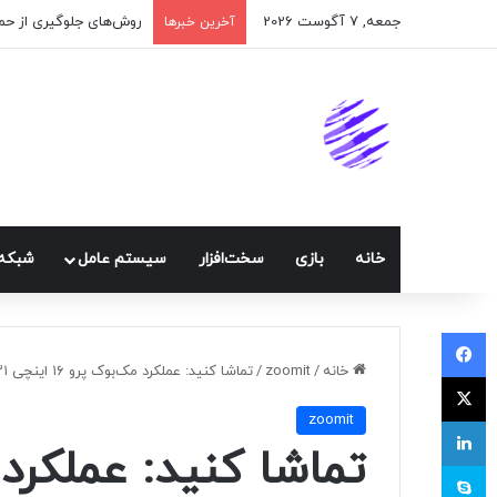
جمعه, 7 آگوست 2026
اپلیکیشن پیام‌رسان ایک
آخرین خبرها
خانه
بازی
سخت‌افزار
سيستم عامل
شبكه 
فیسبوک
خانه
/
zoomit
/
تماشا کنید: عملکرد مک‌بوک پرو ۱۶ اینچی ۲۰۲۱ در اجرای بازی‌ها
ایکس
zoomit
لینکداین
اسکایپ