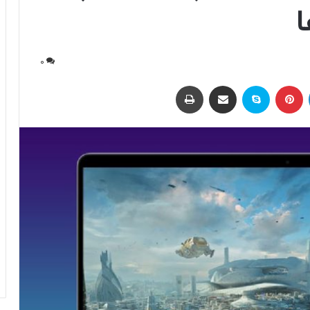
0
لینکداین
پینتریست
اسکایپ
اشتراک با ایمیل
چاپ