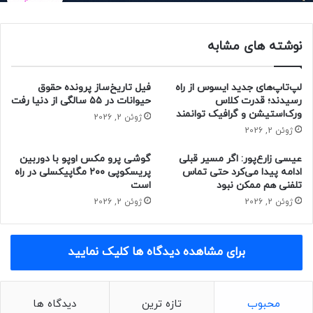
نوشته های مشابه
لپ‌تاپ‌های جدید ایسوس از راه
فیل تاریخ‌ساز پرونده حقوق
رسیدند؛ قدرت کلاس
حیوانات در ۵۵ سالگی از دنیا رفت
ورک‌استیشن و گرافیک توانمند
ژوئن 2, 2026
ژوئن 2, 2026
عیسی زارع‌پور: اگر مسیر قبلی
گوشی پرو مکس اوپو با دوربین
ادامه پیدا می‌کرد حتی تماس
پریسکوپی ۲۰۰ مگاپیکسلی در راه
تلفنی هم ممکن نبود
است
ژوئن 2, 2026
ژوئن 2, 2026
مقاله‌های مرتبط
سامسونگ احتمالا ۲۲ ژانویه (۳ بهمن) در رویداد گلکسی آنپکد
نسل جدید گوشی‌های پرچم‌دار خود را رونمایی می‌کند.
برای مشاهده دیدگاه ها کلیک نمایید
حتما بخوانید :
گوشی پرچم‌دار جدید نوبیا در تست مقاومت
غوغا به پا کرد [تماشا کنید]
محبوب
تازه ترین
دیدگاه ها