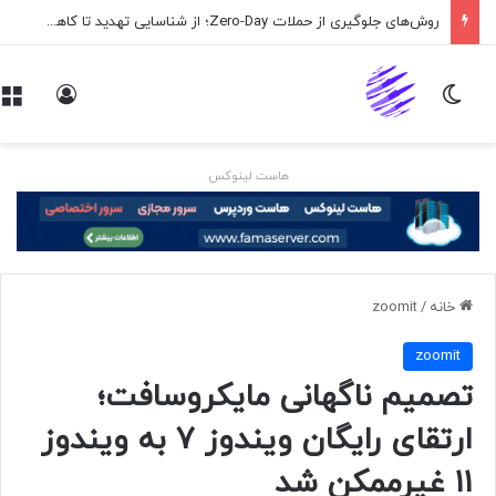
روش‌های جلوگیری از حملات Zero-Day؛ از شناسایی تهدید تا کاهش ریسک
تغییر پوسته
ورود
هاست لینوکس
خانه
/
zoomit
zoomit
تصمیم ناگهانی مایکروسافت؛
ارتقای رایگان ویندوز ۷ به ویندوز
۱۱ غیرممکن شد