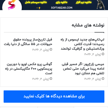
اکنون عملاً تحت پشتیبانی نیستند. مایکروسافت حتی
به‌روزرسانی امنیتی نیز برای این سیستم‌های عامل منتشر نمی‌کند.
غول ردموندی به تمامی کاربران توصیه کرده است که برای دریافت
پچ‌های امنیتی و جدیدترین قابلیت‌ها، سراغ نصب ویندوز ۱۱ بروند.
نوشته های مشابه
حتما بخوانید :
تلسکوپ فضایی نسل بعدی ناسا چگونه علائم
حیات را در سیاره‌های بیگانه پیدا می‌کند؟
لپ‌تاپ‌های جدید ایسوس از راه
فیل تاریخ‌ساز پرونده حقوق
رسیدند؛ قدرت کلاس
حیوانات در ۵۵ سالگی از دنیا رفت
منبع : زومیت
ورک‌استیشن و گرافیک توانمند
ژوئن 2, 2026
ژوئن 2, 2026
سیستم عامل
ویندوز
عیسی زارع‌پور: اگر مسیر قبلی
گوشی پرو مکس اوپو با دوربین
ادامه پیدا می‌کرد حتی تماس
پریسکوپی ۲۰۰ مگاپیکسلی در راه
تلفنی هم ممکن نبود
است
ژوئن 2, 2026
ژوئن 2, 2026
برای مشاهده دیدگاه ها کلیک نمایید