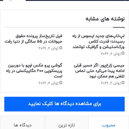
مقاله‌ی مرتبط:
نوشته های مشابه
مشخصات کامل سری X90‌ ویوو پیش از رونمایی فاش شد
رندرهای رسمی ویوو X90 و X90 پرو پلاس رنگ‌بندی این
لپ‌تاپ‌های جدید ایسوس از راه
فیل تاریخ‌ساز پرونده حقوق
گوشی‌ها را نشان می‌دهند
رسیدند؛ قدرت کلاس
حیوانات در ۵۵ سالگی از دنیا رفت
ورک‌استیشن و گرافیک توانمند
ژوئن 2, 2026
ژوئن 2, 2026
ویوو X90 همچنین به دوربین پشتی سه‌گانه مجهز خواهد شد که
شامل دوربین اصلی ۵۰ مگاپیکسلی، دوربین پرتره ۱۲ مگاپیکسلی با
عیسی زارع‌پور: اگر مسیر قبلی
گوشی پرو مکس اوپو با دوربین
قابلیت بزرگ‌نمایی اپتیکال دو برابری و دوربین فوق‌عریض ۱۲
ادامه پیدا می‌کرد حتی تماس
پریسکوپی ۲۰۰ مگاپیکسلی در راه
مگاپیکسلی می‌شود. در بخش جلویی این دستگاه نیز شاهد
تلفنی هم ممکن نبود
است
دوربین سلفی ۳۲ مگاپیکسلی خواهیم بود. ازجمله ویژگی‌های دیگر
ژوئن 2, 2026
ژوئن 2, 2026
این گوشی می‌توان به باتری ۴۸۱۰ میلی آمپرساعتی و پشتیبانی از
فناوری شارژ سریع ۱۲۰ وات اشاره کرد.
برای مشاهده دیدگاه ها کلیک نمایید
مجله خبری نیوزلن
محبوب
تازه ترین
دیدگاه ها