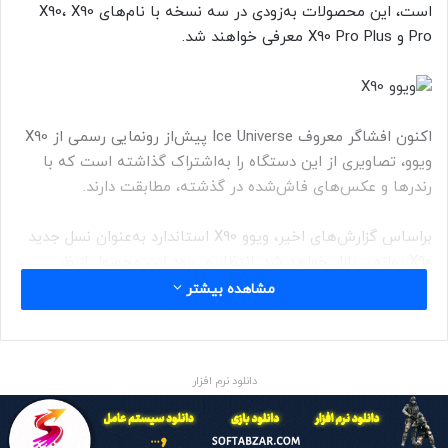
است، این محصولات به‌زودی در سه نسخه با نام‌های X90، X90
Pro و X90 Pro Plus معرفی خواهند شد.
اکنون افشاگر معروف Ice Universe پیش‌از رونمایی رسمی از X90
ویوو، تصاویری از این دستگاه را به‌اشتراک گذاشته است که با
رندرها و عکس‌های فاش‌شده در گذشته، مطابقت دارند.
براساس گزارش‌های اخیر، ویوو X90 استاندارد به‌عنوان نسل جدید
X90 روانه‌ی بازار خواهد شد. انتظار می‌رود این محصول ازنظر
سخت‌افزاری نسبت به مدل قبلی خود، ارتقا درخورتوجهی دریافت
مشاهده بیشتر
کند. ازجمله ویژگی‌های موردانتظار این گوشی می‌توان به تراشه‌ی
Dimensity 9200، رم LPDDR5، حافظه‌ی ذخیره‌سازی UFS 4.0 و
نمایشگر ۶٫۸ اینچی AMOLED با وضوح ۱۲۶۰ در ۲۸۰۰ پیکسل با
دانلود نرم افزار
پشتیبانی از نرخ‌نوسازی ۱۲۰ هرتز اشاره کرد.