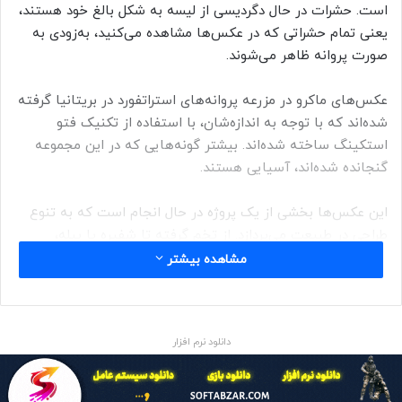
است. حشرات در حال دگردیسی از
لیسه
به شکل بالغ خود هستند،
یعنی تمام حشراتی که در عکس‌ها مشاهده می‌کنید، به‌زودی به
صورت پروانه ظاهر می‌شوند.
عکس‌های ماکرو در مزرعه پروانه‌های استراتفورد در بریتانیا گرفته
شده‌اند که با توجه به اندازه‌شان، با استفاده از تکنیک فتو
استکینگ ساخته شده‌اند. بیشتر گونه‌هایی که در این مجموعه
گنجانده شده‌اند، آسیایی هستند.
این عکس‌ها بخشی از یک پروژه در حال انجام است که به تنوع
طراحی در طبیعت می‌پردازد. از تخم‌ گرفته تا شفیره یا پیله،
طبیعت طیف شگفت‌انگیزی از طرح‌ها را ایجاد می‌کند که اغلب
مشاهده بیشتر
مختص یک گونه خاص است. بسیاری از
شفیره حشرات
ماورایی و
عجیب‌وغریب تکامل یافته‌اند تا از نظر ظاهری فریبنده باشند و با
جعل هویت گیاهان و محیط اطراف به‌عنوان استتار ضروری از
دانلود نرم افزار
شکارچیان احتمالی عمل کنند.
بیس می‌گوید که این عکس‌ها با هدف سرگرمی و آموزش به