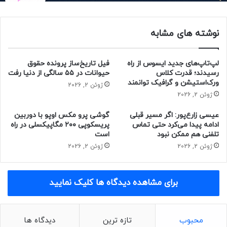
بیننده اجازه می‌دهند تا تنوع موضوع را درک کند و در عین حال
جزئیات پیچیده‌ای را که تکامل ایجاد کرده است، درک کند.
نوشته های مشابه
لپ‌تاپ‌های جدید ایسوس از راه
فیل تاریخ‌ساز پرونده حقوق
بیس به موزه تاریخ طبیعی آمریکا می‌گوید:
رسیدند؛ قدرت کلاس
حیوانات در ۵۵ سالگی از دنیا رفت
ورک‌استیشن و گرافیک توانمند
ژوئن 2, 2026
ژوئن 2, 2026
عیسی زارع‌پور: اگر مسیر قبلی
گوشی پرو مکس اوپو با دوربین
ادامه پیدا می‌کرد حتی تماس
پریسکوپی ۲۰۰ مگاپیکسلی در راه
تلفنی هم ممکن نبود
است
فکر نمی‌کنم مردم اهمیت حشرات و
ژوئن 2, 2026
ژوئن 2, 2026
کارهایی که آن‌ها برای ما به‌عنوان یک
گونه و کل سیاره انجام می‌دهند، درک
برای مشاهده دیدگاه ها کلیک نمایید
کنند. ما باید درک کنیم که آن‌ها مهم
هستند و چون دیدنشان سخت است،
محبوب
تازه ترین
دیدگاه ها
نمی‌توانیم نادیده‌شان بگیریم.