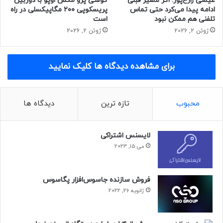
عیسی زارع‌پور: اگر مسیر قبلی
گوشی پرو مکس اوپو با دوربین
ادامه پیدا می‌کرد حتی تماس
پریسکوپی ۲۰۰ مگاپیکسلی در راه
بنابر ادعای منبع اخبار، گلکسی A73 5G‌ دارای بدنه‌ی پلاستیکی و
تلفنی هم ممکن نبود
است
گواهی IP67 خواهد بود و از دوربین اصلی ۱۰۸ مگاپیکسل بهره
ژوئن 2, 2026
ژوئن 2, 2026
خواهد برد. جزئیات سه دوربین دیگر هنوز مشخص نیست.
برای مشاهده دیدگاه ها کلیک نمایید
مقاله‌ی مرتبط:
محبوب
تازه ترین
دیدگاه ها
تصاویر جدید گلکسی S21 FE طراحی آن را در زوایای مختلف
نشان می‌دهد
لایسنس اشتراکی
می 15, 2023
گلکسی A73 5G احتمالا توسط رابط کاربری One UI 4 برپایه‌ی
اندروید ۱۲ اجرا خواهد شد و وظیفه‌ی تأمین انرژی آن را باتری با
ظرفیت ۵۰۰۰ میلی‌آمپرساعت با شارژ ۲۵ وات برعهده خواهد
فروش سازنده جاسوس‌افزار پگاسوس
گرفت.
ژانویه 26, 2022
سامسونگ گلکسی A72 را در ماه مارس (اسفند ۱۳۹۹) معرفی کرد؛