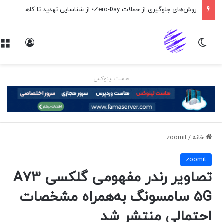
روش‌های جلوگیری از حملات Zero-Day؛ از شناسایی تهدید تا کاهش ریسک
تغییر پوسته
ورود
هاست لینوکس
خانه
/
zoomit
zoomit
تصاویر رندر مفهومی گلکسی A73‌
5G سامسونگ به‌همراه مشخصات
احتمالی منتشر شد