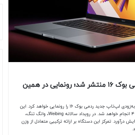
تصاویر رسمی لپ‌تاپ شیائومی ردمی بوک ۱۶ منتشر شد؛ رونمایی در همین
شرکت شیائومی ازطریق برند زیرمجموعه خود، ردمی، به‌زودی لپ‌تاپ جدید ردمی بوک ۱۶ را رونمایی خواهد کرد. این
معرفی هم‌زمان با عرضه گوشی هوشمند ردمی توربو ۴ انجام خواهد شد. در رویداد سالانه Weibing، وانگ تنگ،
ش درآورد. تمرکز این دستگاه بر ارائه ترکیبی متعادل از وزن
.