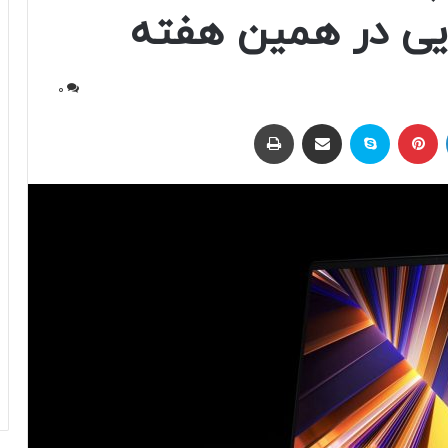
0
لینکداین
پینتریست
اسکایپ
اشتراک با ایمیل
چاپ