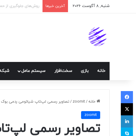
شنبه, 8 آگوست 2026
اپلیکیشن پیام‌رسان ایک
آخرین خبرها
خانه
بازی
سخت‌افزار
سيستم عامل
شبكه 
فیسبوک
خانه
/
zoomit
/
تصاویر رسمی لپ‌تاپ شیائومی ردمی بوک ۱۶ منتشر شد؛ رونمایی در همین هفته
ایکس
zoomit
لینکداین
تصاویر رسمی لپ‌تا
اسکایپ