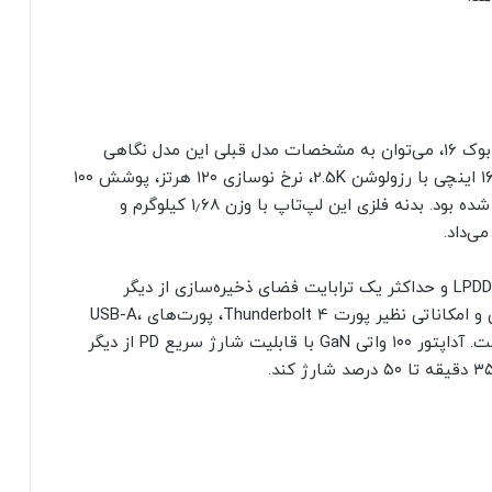
برای درک بهتر از پیشرفت‌های احتمالی لپ‌تاپ ردمی بوک ۱۶، می‌توان به مشخصات مدل قبلی این مدل نگاهی
انداخت. مدل قدیمی‌ لپ‌تاپ مذکور با صفحه‌نمایش ۱۶ اینچی با رزولوشن 2.5K، نرخ نوسازی ۱۲۰ هرتز، پوشش ۱۰۰
درصدی طیف رنگی sRGB و روشنایی ۴۰۰ نیت عرضه شده بود. بدنه فلزی این لپ‌تاپ با وزن ۱٫۶۸ کیلوگرم و
پردازنده i5-13500H اینتل و ۱۶ گیگابایت رم LPDDR5-6400 و حداکثر یک ترابایت فضای ذخیره‌سازی از دیگر
مشخصات مدل گفته‌شده بودند. باتری ۷۲ وات‌ساعتی و امکاناتی نظیر پورت Thunderbolt 4، پورت‌های USB-A،
HDMI و جک ۳٫۵ میلی‌متری صدا نیز در آن وجود داشت. آداپتور ۱۰۰ واتی GaN با قابلیت شارژ سریع PD از دیگر