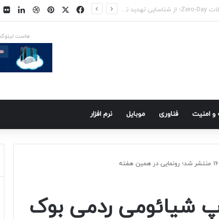
فیسبوک
ایکس
پینتریست
دریبببل
لینکد
ت
س در راه است
هاست لینوک
و امنيت
فناوری
موبايل
نرم افزار
پ شیائومی ردمی بوک