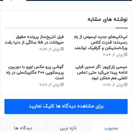
نوشته های مشابه
لپ‌تاپ‌های جدید ایسوس از راه
فیل تاریخ‌ساز پرونده حقوق
رسیدند؛ قدرت کلاس
حیوانات در ۵۵ سالگی از دنیا رفت
ورک‌استیشن و گرافیک توانمند
ژوئن 2, 2026
ژوئن 2, 2026
عیسی زارع‌پور: اگر مسیر قبلی
گوشی پرو مکس اوپو با دوربین
ادامه پیدا می‌کرد حتی تماس
پریسکوپی ۲۰۰ مگاپیکسلی در راه
تلفنی هم ممکن نبود
است
مقاله‌های مرتبط:
ژوئن 2, 2026
ژوئن 2, 2026
النز می‌گوید DJI Flip در دسته‌ی پهپادهای FPV شرکت DJI قرار
می‌گیرد؛ این یعنی احتمال دارد قابلیت استریمینگ از نمای اول
برای مشاهده دیدگاه ها کلیک نمایید
شخص هنگام پرواز روی پهپاد مورد اشاره ارائه شود. این افشاگر
اوایل دسامبر (نیمه‌ی دوم آذر ۱۴۰۳) نیز جزئیاتی مانند سیستم
تاشدنی جمع‌وجور DJI Flip و باتری محصول مورد بحث را فاش
محبوب
تازه ترین
دیدگاه ها
کرده بود و همچنین می‌گوید پهپاد DJI Flip با هر بار شارژ حدود