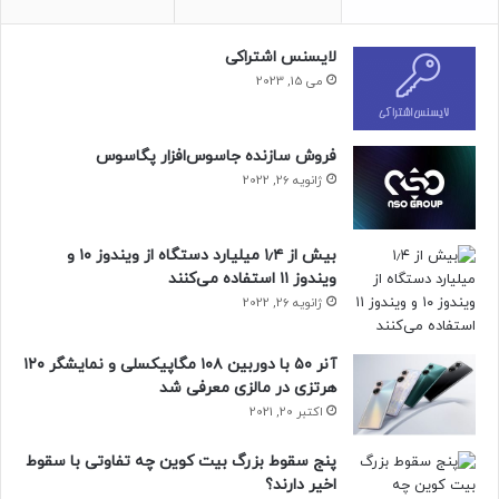
۳۰ دقیقه پرواز خواهد کرد.
لایسنس اشتراکی
حتما بخوانید :
TSMC تولید ۴ نانومتری را از نیمه دوم ۲۰۲۵
می 15, 2023
به آریزونا می‌برد؛ اما هزینه‌ها ۳۰ درصد بیشتر است
منبع : زومیت
فروش سازنده جاسوس‌افزار پگاسوس
ژانویه 26, 2022
بیش از ۱٫۴ میلیارد دستگاه از ویندوز ۱۰ و
ویندوز ۱۱ استفاده می‌کنند
ژانویه 26, 2022
آنر ۵۰ با دوربین ۱۰۸ مگاپیکسلی و نمایشگر ۱۲۰
هرتزی در مالزی معرفی شد
اکتبر 20, 2021
پنج سقوط بزرگ بیت کوین چه تفاوتی با سقوط
اخیر دارند؟