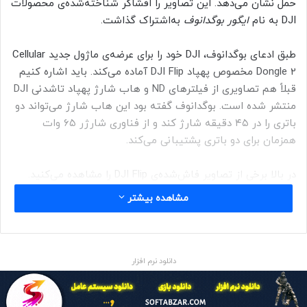
حمل نشان می‌دهد. این تصاویر را افشاگر شناخته‌شده‌ی محصولات
DJI به نام
ایگور بوگدانوف
به‌اشتراک گذاشت.
طبق ادعای بوگدانوف، DJI خود را برای عرضه‌ی ماژول جدید Cellular
Dongle 2 مخصوص پهپاد DJI Flip آماده می‌کند. باید اشاره کنیم
قبلاً هم تصاویری از فیلترهای ND و هاب شارژ پهپاد تاشدنی DJI
منتشر شده است. بوگدانوف گفته بود این هاب شارژ می‌تواند دو
باتری را در ۴۵ دقیقه شارژ کند و از فناوری شارژر ۶۵ وات
همزمان برای دو باتری پشتیبانی می‌کند.
در بالا برخی از تصاویر فاش‌شده‌ی DJI Flip را مشاهده می‌کنید.
یکی از این تصاویر، صفحه‌ی جلوی پهپاد را نشان می‌دهد که به
مشاهده بیشتر
گفته‌ی افشاگری به نام
یاسپر النز
، تمام قابلیت‌های QuickShot را
نشان می‌دهد؛ ویژگی‌هایی که برای استفاده از آن‌ها نیازی به
استفاده از دست نیست.
دانلود نرم افزار