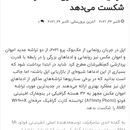
شکست می‌دهد
اکتبر 26, 2021
آخرین بروزرسانی: اکتبر 26, 2021
0
اپل در جریان رونمایی از مک‌بوک پرو ۲۰۲۱، از دو تراشه جدید ام‌وان
و ام‌وان مکس نیز رونمایی و ادعاهای بزرگی را در رابطه با قدرت
پردازشی کم‌نظیرشان مطرح کرد. شاید در ابتدا برداشت شود که
بسیاری از این ادعاها شیوه‌ای از بازاریابی اپل باشند؛ اما جالب
است بدانید که در برخی سناریوها تراشه‌های مذکور از ادعاهای
اپل نیز عملکرد بهتری ارائه می‌دهند. در جدیدترین مورد، تراشه
ام‌وان مکس مجهز به ۳۲ هسته گرافیکی در بنچمارک افینیتی
فوتو (Affinity Photo) توانسته کارت گرافیک حرفه‌ای W6900X
AMD را شکست بدهد.
به گفته
اندی سامرفیلد
، توسعه‌دهنده اصلی انفینیتی فوتو، M1
Max سریع‌ترین پردازنده گرافیکی است که او با استفاده از