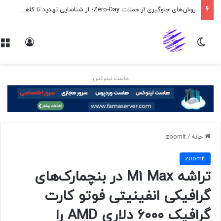
روش‌های جلوگیری از حملات Zero-Day؛ از شناسایی تهدید تا کاهش ریسک
تغییر پوسته
ورود
هاست لینوکس
خانه
/
zoomit
zoomit
تراشه M1 Max در بنچمارک‌های
گرافیکی انفینیتی فوتو کارت
گرافیک ۶۰۰۰ دلاری AMD را